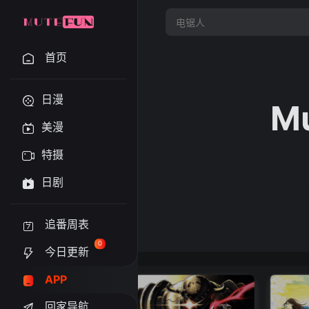
首页
日漫
M
美漫
特摄
日剧
追番周表
0
今日更新
APP
回家导航