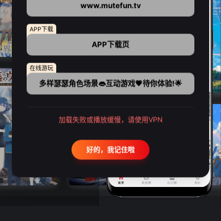
www.mutefun.tv
APP下载
APP下载页
在线游玩
多样瑟瑟角色场景👄互动游戏💗待你体验!🌟
加载失败或播放缓慢，请使用VPN
好的，我记住啦