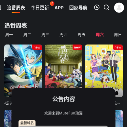
8
剧
追番周表
今日更新
APP
回家导航
我的观影记录
追番周表
周一
周二
周三
周四
周五
周六
周日
new
new
new
暂无观看影片的记录
更新至06集
更新至04集
更新至06集
公告内容
地狱模式～喜欢挑战特殊成就的玩家在废设定的异世界成为无双～第二季
擅长逃跑的殿下 第二季
我家的弟弟们真是让您费心了
欢迎来到MuteFun动漫
最新域名