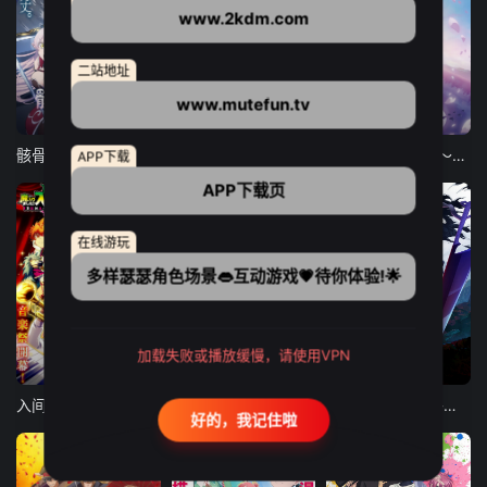
www.2kdm.com
二站地址
www.mutefun.tv
更新至05集
更新至06集
更新至16集
骸骨骑士大人异世界冒险中 第二季
无职转生 第三季 ～到了异世界就拿出真本事～
小书痴的下克上 〜为了成为图书管理员而不择手段〜 领主的养女
APP下载
APP下载页
在线游玩
多样瑟瑟角色场景👄互动游戏💗待你体验!🌟
加载失败或播放缓慢，请使用VPN
更新至18集
更新至06集
更新至02集
入间同学入魔了 第四季
猫与龙
死神 千年血战篇-祸进谭-
好的，我记住啦