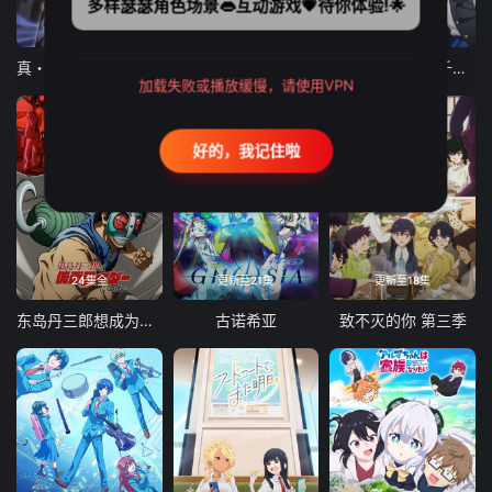
多样瑟瑟角色场景👄互动游戏💗待你体验!🌟
12集全
12集全
13集全
真・进化果 实不知不觉踏上胜利的人生
东京猫猫 NEW～♡
弹珠汽水瓶里的千岁同学
加载失败或播放缓慢，请使用VPN
好的，我记住啦
24集全
更新至21集
更新至18集
东岛丹三郎想成为假面骑士
古诺希亚
致不灭的你 第三季