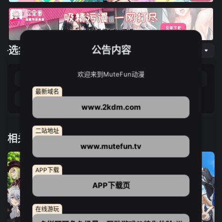
公告内容
选集播放
网页专线
欢迎来到MuteFun动漫
第01集
第02集
第03集
第04集
最新域名
第05集
www.2kdm.com
二站地址
相关推荐
www.mutefun.tv
APP下载
APP下载页
在线游玩