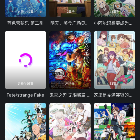
更新至19集
12集全
11集全
蓝色管弦乐 第二季
明天，美食广场见。
小阿尔玛想要成为家人
更新至01集
剧场版
13集全
Fate/strange Fake
鬼灭之刃 无限城篇 第一章 猗窝座再袭
这里是充满笑容的职场。