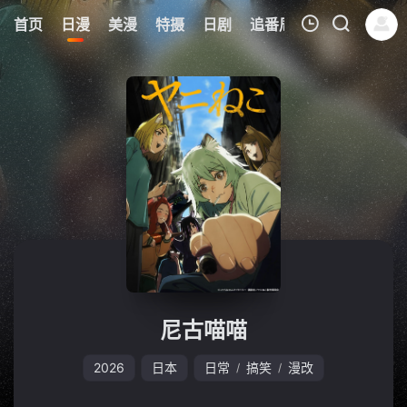
0
首页
日漫
美漫
特摄
日剧
追番周表
今日更新
我的观影记录
暂无观看影片的记录
尼古喵喵
2026
日本
日常
搞笑
漫改
/
/