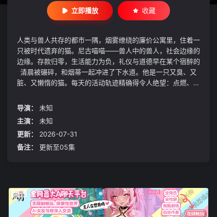
立即播放
收藏
人类与兽人共存的都市一隅，烟雾缭绕的廉价公寓里，住着一
只被时代遗弃的猫。尼古喵喵——兽人中的兽人，社会边缘的
边缘。存款归零，生活能力为负，礼仪与道德早在某个宿醉的
清晨被碾碎，和烟蒂一起冲进了下水道。他是一只又臭、又
脏、又懒惰的猫。每天的活动轨迹精确得令人绝望：点燃、深
吸、吐出、闲聊，然后等待下一次点燃。日子像烟灰一样堆
积，既无意义，也无意图改变。然而，在这团污浊的烟雾中，
导演：
未知
却奇妙地漂浮着某种疗愈的因子。或许是那份毫无伪装的堕
主演：
未知
落，或许是那群同样废渣却莫名可爱的猫猫同伴——一群让人
更新：
2026-07-31
根本无法讨厌的，废渣们的烟雾缭绕日常。
备注：
更新至05集