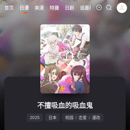
6
首页
日漫
美漫
特摄
日剧
追番周表
今日更新
我的观影记录
暂无观看影片的记录
不擅吸血的吸血鬼
2025
日本
校园
恋爱
漫改
/
/