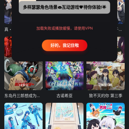
多样瑟瑟角色场景👄互动游戏💗待你体验!🌟
12集全
12集全
13集全
加载失败或播放缓慢，请使用VPN
真・进化果 实不知不觉踏上胜利的人生
东京猫猫 NEW～♡
弹珠汽水瓶里的千岁同学
好的，我记住啦
24集全
更新至21集
更新至18集
东岛丹三郎想成为假面骑士
古诺希亚
致不灭的你 第三季