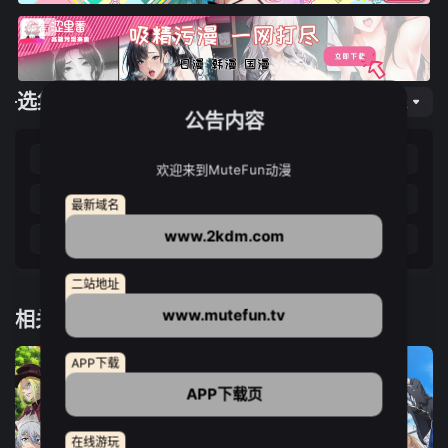
选集播放
网页专线
公告内容
第01集
第02集
第03集
第04集
欢迎来到MuteFun动漫
第05集
第06集
第07集
第08集
最新域名
www.2kdm.com
第09集
第10集
第11集
第12集
二站地址
www.mutefun.tv
相关推荐
APP下载
APP下载页
在线游玩