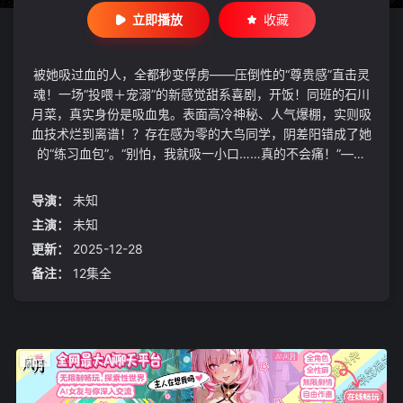
立即播放
收藏
被她吸过血的人，全都秒变俘虏——压倒性的“尊贵感”直击灵
魂！一场“投喂＋宠溺”的新感觉甜系喜剧，开饭！同班的石川
月菜，真实身份是吸血鬼。表面高冷神秘、人气爆棚，实则吸
血技术烂到离谱！？存在感为零的大鸟同学，阴差阳错成了她
的“练习血包”。“别怕，我就吸一小口……真的不会痛！”——
于是教室秒投喂现场：吸歪了→贴创可贴；吸太轻→顺毛安
慰；吸满意→投喂零食奖励。月菜越吸越上头，大鸟越养越离
导演：
未知
不开。血袋终成专属“饲主”？甜到齁的“反向饲养”恋爱喜剧，
主演：
未知
正式开餐！
更新：
2025-12-28
备注：
12集全