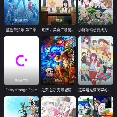
更新至19集
12集全
11集全
蓝色管弦乐 第二季
明天，美食广场见。
小阿尔玛想要成为家人
更新至01集
剧场版
13集全
Fate/strange Fake
鬼灭之刃 无限城篇 第一章 猗窝座再袭
这里是充满笑容的职场。