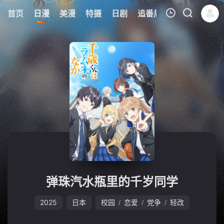
0
首页
日漫
美漫
特摄
日剧
追番周表
今日更新
我的观影记录
暂无观看影片的记录
弹珠汽水瓶里的千岁同学
2025
日本
校园
恋爱
党争
轻改
/
/
/