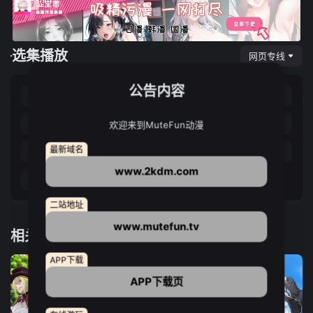
选集播放
网页专线
公告内容
第01集
第02集
第03集
第04集
第05集
第06集
第07集
第08集
欢迎来到MuteFun动漫
最新域名
第09集
第10集
第11集
第12集
www.2kdm.com
第13集
二站地址
www.mutefun.tv
相关推荐
APP下载
APP下载页