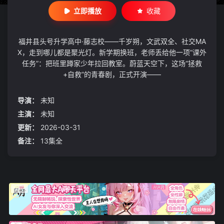
立即播放
收藏
福井县头号升学高中·藤志校——千岁朔，文武双全、社交MA
X，走到哪儿都是聚光灯。新学期换班，老师丢给他一项“课外
任务”：把班里蹲家少年拉回教室。蔚蓝天空下，这场“拯救
+自救”的青春剧，正式开演——
导演：
未知
主演：
未知
更新：
2026-03-31
备注：
13集全