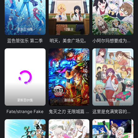
更新至19集
12集全
11集全
蓝色管弦乐 第二季
明天，美食广场见。
小阿尔玛想要成为家人
更新至01集
剧场版
13集全
Fate/strange Fake
鬼灭之刃 无限城篇 第一章 猗窝座再袭
这里是充满笑容的职场。