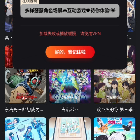
在线游玩
多样瑟瑟角色场景👄互动游戏💗待你体验!🌟
12集全
12集全
13集全
加载失败或播放缓慢，请使用VPN
真・进化果 实不知不觉踏上胜利的人生
东京猫猫 NEW～♡
弹珠汽水瓶里的千岁同学
好的，我记住啦
24集全
更新至21集
更新至18集
东岛丹三郎想成为假面骑士
古诺希亚
致不灭的你 第三季