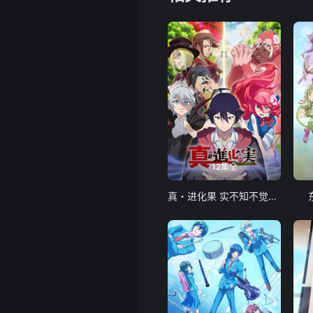
12集全
真・进化果 实不知不觉踏上胜利的人生