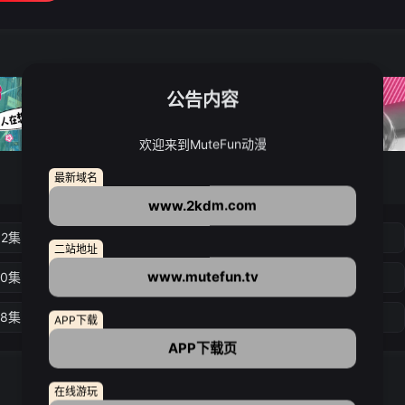
公告内容
欢迎来到MuteFun动漫
最新域名
www.2kdm.com
02集
第03集
第04集
第05集
二站地址
www.mutefun.tv
10集
第11集
第12集
第13集
18集
第19集
第20集
第21集
APP下载
APP下载页
在线游玩