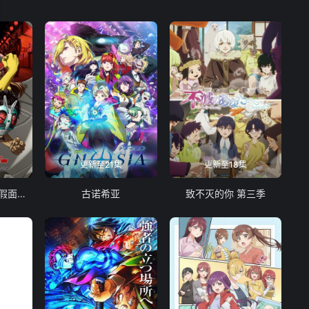
更新至21集
更新至18集
东岛丹三郎想成为假面骑士
古诺希亚
致不灭的你 第三季