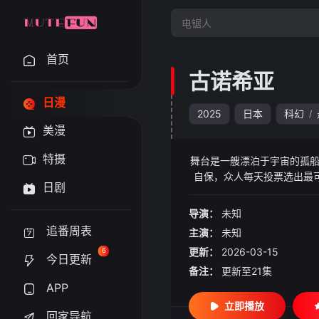
首页
古诺希亚
日漫
2025
日本
科幻
/
美漫
特摄
舞台是一艘漂泊于宇宙的孤船
自保，众人每天投票选出最
日剧
在夜里被猎杀。而主人公ユ
长——正确选项究竟存不存
导演：
未知
追番周表
主演：
未知
更新：
2026-03-15
6
今日更新
备注：
更新至21集
APP
立即播放
回家导航