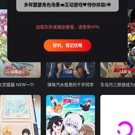
多样瑟瑟角色场景👄互动游戏💗待你体验!🌟
加载失败或播放缓慢，请使用VPN
好的，我记住啦
12集全
13集全
24集全
东京猫猫 NEW～♡
弹珠汽水瓶里的千岁同学