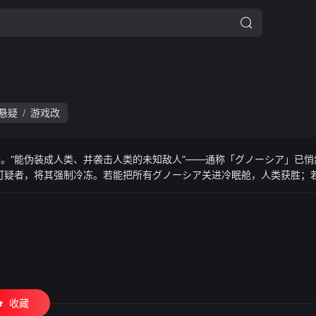
悬疑
游戏改
/
。“能伪装成人类、并袭击人类的未知敌人”——通称「グノーシア」已悄
可疑者，将其强制冷冻。若能把所有グノーシア关进冷眠舱，人类获胜；
ーリ却陷入诡异轮回：无论做出何种选择，时间都会回到第一天。一次次
在？轮回背后隐藏着怎样的秘密？当面具剥落，船员们的真实面目又将浮现
愉快。”无限一日的悬疑生存剧，现在开幕。
收藏