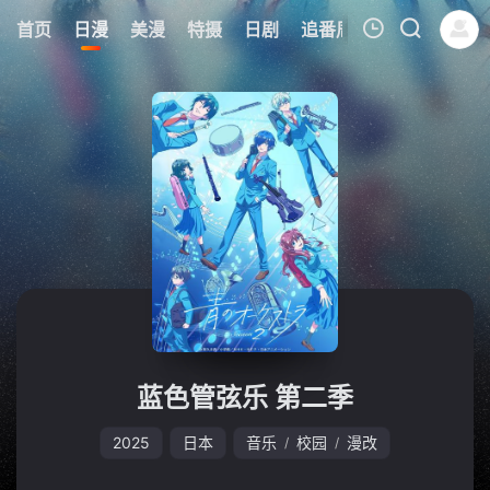
6
首页
日漫
美漫
特摄
日剧
追番周表
今日更新
我的观影记录
暂无观看影片的记录
蓝色管弦乐 第二季
2025
日本
音乐
校园
漫改
/
/