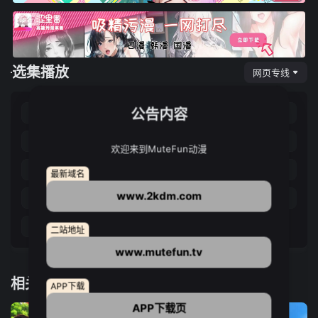
选集播放
网页专线
公告内容
第01集
第02集
第03集
第04集
第05集
第06集
第07集
第08集
欢迎来到MuteFun动漫
第09集
第10集
第11集
第12集
最新域名
www.2kdm.com
第13集
第14集
第15集
第16集
第17集
第18集
第19集
二站地址
www.mutefun.tv
相关推荐
APP下载
APP下载页