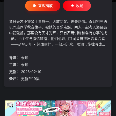
立即播放
收藏
昔日天才小提琴手青野一，因故封琴、丧失热情。直到初三遇
见同班同学秋音律子，被她的音乐点燃，两人一起考入海幕高
中管弦部。那里没有天才光环，只有严苛训练和各有心事的成
员。当个性与激情碰撞，他们必须用共同音符拼出青春合奏
——封琴少年 × 热血伙伴，一部用汗水、眼泪与旋律写成的
管弦青春剧，正式开演！
导演：
未知
主演：
未知
更新：
2026-02-19
备注：
更新至19集