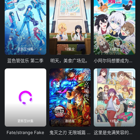
更新至19集
12集全
11集全
蓝色管弦乐 第二季
明天，美食广场见。
小阿尔玛想要成为家人
更新至01集
剧场版
13集全
Fate/strange Fake
鬼灭之刃 无限城篇 第一章 猗窝座再袭
这里是充满笑容的职场。