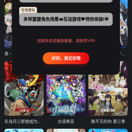
在线游玩
多样瑟瑟角色场景👄互动游戏💗待你体验!🌟
加载失败或播放缓慢，请使用VPN
12集全
12集全
13集全
真・进化果 实不知不觉踏上胜利的人生
东京猫猫 NEW～♡
弹珠汽水瓶里的千岁同学
好的，我记住啦
24集全
更新至21集
更新至18集
东岛丹三郎想成为假面骑士
古诺希亚
致不灭的你 第三季