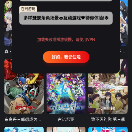
在线游玩
多样瑟瑟角色场景👄互动游戏💗待你体验!🌟
加载失败或播放缓慢，请使用VPN
12集全
12集全
13集全
真・进化果 实不知不觉踏上胜利的人生
东京猫猫 NEW～♡
弹珠汽水瓶里的千岁同学
好的，我记住啦
24集全
更新至21集
更新至18集
东岛丹三郎想成为假面骑士
古诺希亚
致不灭的你 第三季