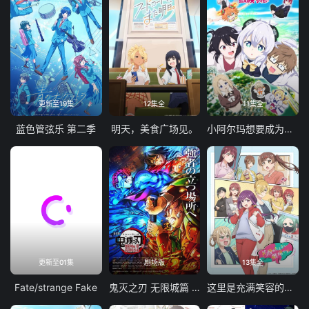
更新至19集
12集全
11集全
蓝色管弦乐 第二季
明天，美食广场见。
小阿尔玛想要成为家人
更新至01集
剧场版
13集全
Fate/strange Fake
鬼灭之刃 无限城篇 第一章 猗窝座再袭
这里是充满笑容的职场。