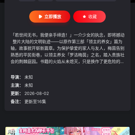
立即播放
收藏
「若世间无书，我便亲手缔造！」一介少女的执念，即将撼动
整片大陆的文明轨迹——以原作第三部「领主的养女」篇为
轴，故事掀开崭新篇章。为保护挚爱的家人与友人，梅茵告别
熟悉的平民街巷，以领主养女「罗洁梅茵」之名，踏入贵族社
会的荆棘庭园。书籍的火焰从未熄灭，只是换作了更危险的灯
芯。在礼仪与权谋交织的城堡中，她能否继续守护那份对文字
的纯粹渴望？
导演：
未知
主演：
未知
更新：
2026-08-02
备注：
更新至16集