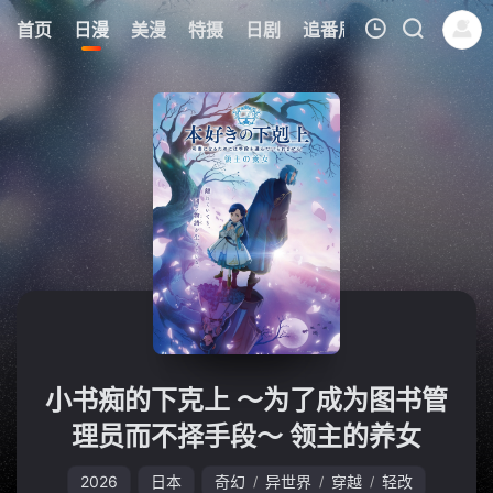
8
首页
日漫
美漫
特摄
日剧
追番周表
今日更新
我的观影记录
暂无观看影片的记录
小书痴的下克上 〜为了成为图书管
理员而不择手段〜 领主的养女
2026
日本
奇幻
异世界
穿越
轻改
/
/
/