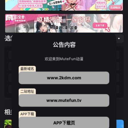
选集播放
网页专线
公告内容
第01集
第02集
第03集
第04集
欢迎来到MuteFun动漫
第05集
第06集
第07集
第08集
最新域名
www.2kdm.com
第09集
第10集
第11集
第12集
第13集
第14集
第15集
第16集
二站地址
www.mutefun.tv
相关推荐
APP下载
APP下载页