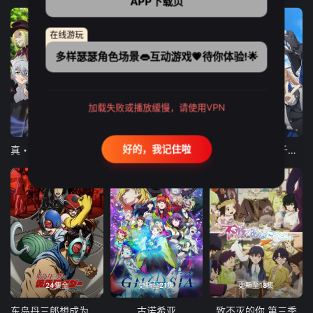
APP下载页
在线游玩
多样瑟瑟角色场景👄互动游戏💗待你体验!🌟
加载失败或播放缓慢，请使用VPN
12集全
12集全
13集全
好的，我记住啦
真・进化果 实不知不觉踏上胜利的人生
东京猫猫 NEW～♡
弹珠汽水瓶里的千岁同学
24集全
更新至21集
更新至18集
东岛丹三郎想成为假面骑士
古诺希亚
致不灭的你 第三季