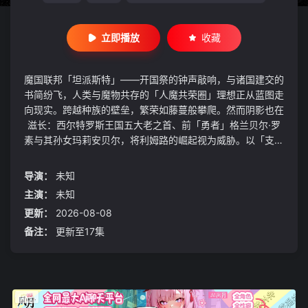
立即播放
收藏
魔国联邦「坦派斯特」——开国祭的钟声敲响，与诸国建交的
书简纷飞，人类与魔物共存的「人魔共荣圈」理想正从蓝图走
向现实。跨越种族的壁垒，繁荣如藤蔓般攀爬。然而阴影也在
滋长：西尔特罗斯王国五大老之首、前「勇者」格兰贝尔·罗
素与其孙女玛莉安贝尔，将利姆路的崛起视为威胁。以「支配
即守护」为信条的罗素家族，正编织着针对魔王的罗网。与此
同时，黄金乡埃尔德拉的魔王雷昂亦因某种目的悄然行动。当
导演：
未知
守护人类的勇者与支配世界的魔王在棋盘上落子，沉睡的某位
主演：
未知
「勇者」即将睁开双眼——怀抱不可退让的信念，利姆路的下
更新：
2026-08-08
一战，是生存还是毁灭？
备注：
更新至17集