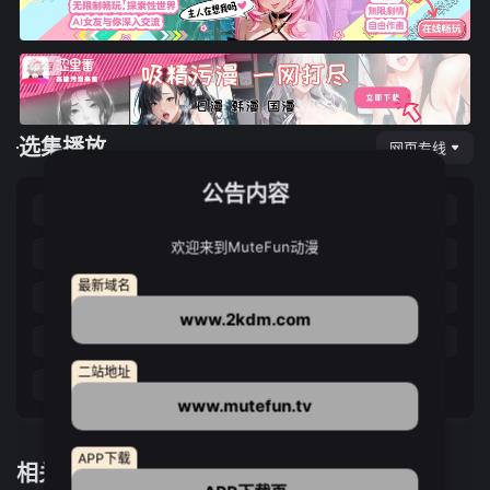
选集播放
网页专线
公告内容
第73集
第74集
第75集
第76集
欢迎来到MuteFun动漫
第77集
第78集
第79集
第80集
最新域名
第81集
第82集
第83集
第84集
www.2kdm.com
第85集
第86集
第87集
第88集
二站地址
第89集
www.mutefun.tv
APP下载
相关推荐