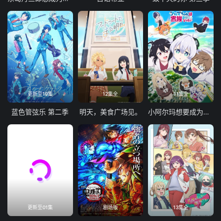
更新至19集
12集全
11集全
蓝色管弦乐 第二季
明天，美食广场见。
小阿尔玛想要成为家人
更新至01集
剧场版
13集全