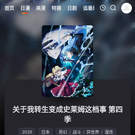
0
首页
日漫
美漫
特摄
日剧
追番周表
今日更新
我的观影记录
暂无观看影片的记录
关于我转生变成史莱姆这档事 第四
季
2026
日本
奇幻
战斗
异世界
漫改
/
/
/