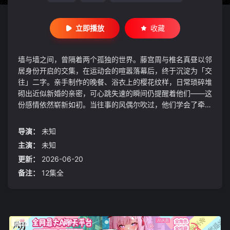
立即播放
收藏
墙与墙之间，曾隔着两个孤独的世界。藤宫周与椎名真昼以邻
居身份开启的交集，在运动会的喧嚣落幕后，终于沉淀为「交
往」二字。亲手制作的晚餐、浴衣上的樱花纹样，日常琐碎堆
砌出近似新婚的亲密，可心跳失速的瞬间仍提醒着他们——这
份感情依然崭新如初。当往事的风偶尔吹过，他们学会了牵手
面对。甜蜜中带着青涩的痒意，这段恋爱故事，仍在时光的长
廊里温柔延展……
导演：
未知
主演：
未知
更新：
2026-06-20
备注：
12集全