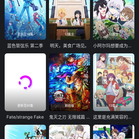
更新至19集
12集全
11集全
蓝色管弦乐 第二季
明天，美食广场见。
小阿尔玛想要成为家人
更新至01集
剧场版
13集全
Fate/strange Fake
鬼灭之刃 无限城篇 第一章 猗窝座再袭
这里是充满笑容的职场。