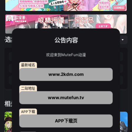
选集播放
公告内容
网页专线
欢迎来到MuteFun动漫
第01集
第02集
第03集
第04集
最新域名
第05集
第06集
第07集
第08集
www.2kdm.com
第09集
第10集
第11集
第12集
二站地址
www.mutefun.tv
相关推荐
APP下载
APP下载页