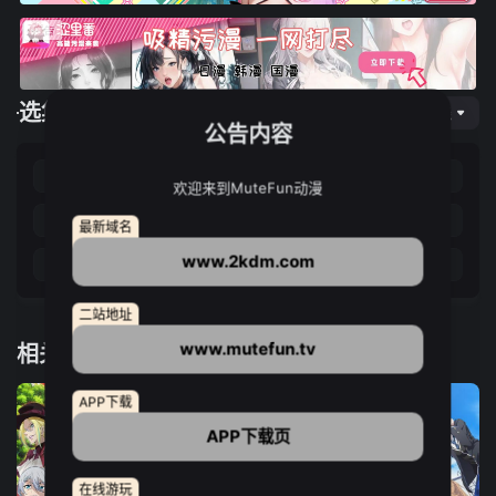
选集播放
网页专线
公告内容
第01集
第02集
第03集
第04集
欢迎来到MuteFun动漫
第05集
第06集
第07集
第08集
最新域名
www.2kdm.com
第09集
第10集
第11集
第12集
二站地址
www.mutefun.tv
相关推荐
APP下载
APP下载页
在线游玩