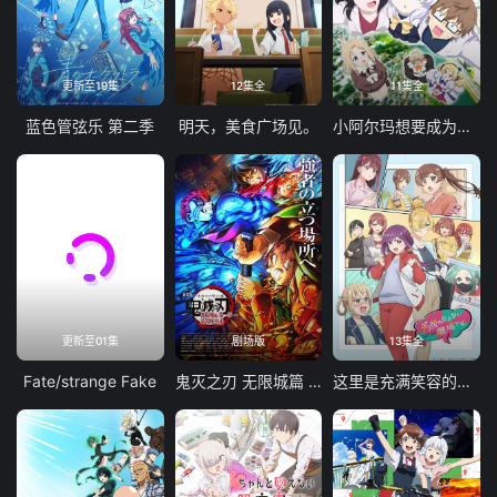
更新至19集
12集全
11集全
蓝色管弦乐 第二季
明天，美食广场见。
小阿尔玛想要成为家人
更新至01集
剧场版
13集全
Fate/strange Fake
鬼灭之刃 无限城篇 第一章 猗窝座再袭
这里是充满笑容的职场。