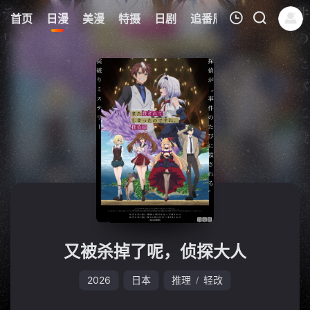
5
首页
日漫
美漫
特摄
日剧
追番周表
今日更新
我的观影记录
暂无观看影片的记录
又被杀掉了呢，侦探大人
2026
日本
推理
轻改
/