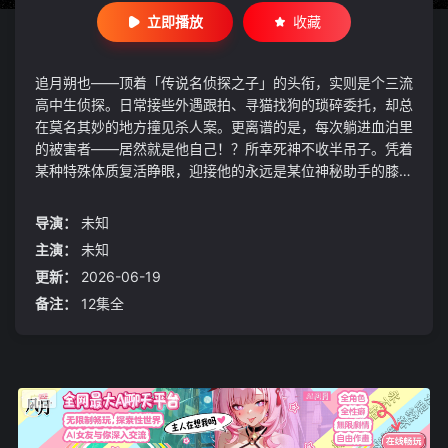
立即播放
收藏
追月朔也——顶着「传说名侦探之子」的头衔，实则是个三流
高中生侦探。日常接些外遇跟拍、寻猫找狗的琐碎委托，却总
在莫名其妙的地方撞见杀人案。更离谱的是，每次躺进血泊里
的被害者——居然就是他自己！？所幸死神不收半吊子。凭着
某种特殊体质复活睁眼，迎接他的永远是某位神秘助手的膝枕
与温柔低语。既是追查真相的侦探，又是反复暴毙的被害者，
朔也以性命为筹码，在生死轮回间拆解一桩桩诡谲谜案——
导演：
未知
「这次……又是怎么死的来着？」
主演：
未知
更新：
2026-06-19
备注：
12集全