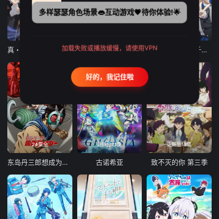
多样瑟瑟角色场景👄互动游戏💗待你体验!🌟
12集全
12集全
13集全
加载失败或播放缓慢，请使用VPN
真・进化果 实不知不觉踏上胜利的人生
东京猫猫 NEW～♡
弹珠汽水瓶里的千岁同学
好的，我记住啦
24集全
更新至21集
更新至18集
东岛丹三郎想成为假面骑士
古诺希亚
致不灭的你 第三季