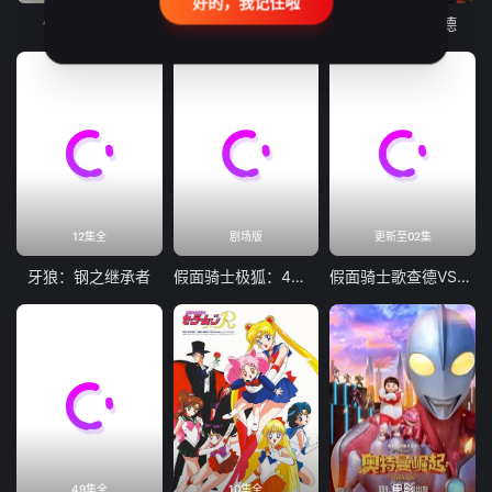
好的，我记住啦
假面骑士加布
假面骑士 界外者
假面骑士歌查德
12集全
剧场版
更新至02集
牙狼：钢之继承者
假面骑士极狐：4位王者与黑狐
假面骑士歌查德VS假面骑士雷杰德
49集全
10集全
电影