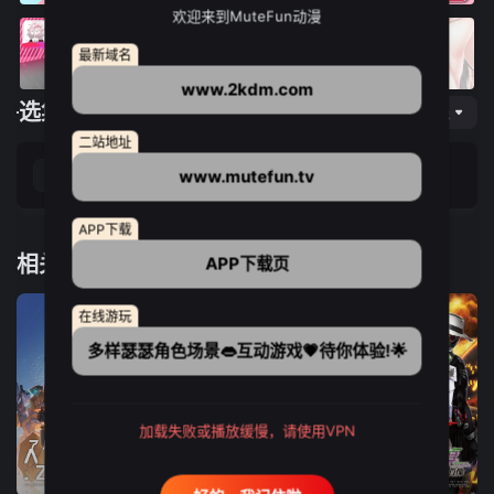
欢迎来到MuteFun动漫
最新域名
www.2kdm.com
选集播放
网页专线
二站地址
www.mutefun.tv
电影
APP下载
相关推荐
APP下载页
在线游玩
多样瑟瑟角色场景👄互动游戏💗待你体验!🌟
加载失败或播放缓慢，请使用VPN
更新至19集
7集全
50集全