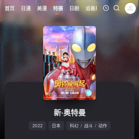
6
首页
日漫
美漫
特摄
日剧
追番周表
今日更新
我的观影记录
暂无观看影片的记录
新·奥特曼
2022
日本
科幻
战斗
动作
/
/