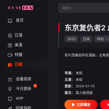
首页
东京复仇者2 
日漫
2023
日本
科幻
/
美漫
特摄
影片改编自同名漫画，主角是
日剧
导演：
未知
追番周表
主演：
未知
更新：
2024-01-10
6
今日更新
备注：
真人剧场版
APP
立即播放
回家导航