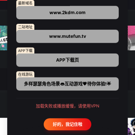
最新域名
www.2kdm.com
二站地址
www.mutefun.tv
APP下载
APP下载页
在线游玩
多样瑟瑟角色场景👄互动游戏💗待你体验!🌟
加载失败或播放缓慢，请使用VPN
好的，我记住啦