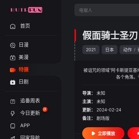
首页
假面骑士圣刃
日漫
2021
日本
动作
/
美漫
特摄
被诅咒的领域“阿卡斯提亚基
各个角落。
日剧
导演：
未知
追番周表
主演：
未知
更新：
2024-02-24
8
今日更新
备注：
剧场版
APP
立即播放
回家导航