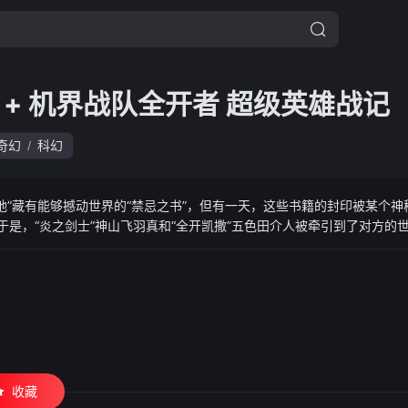
 + 机界战队全开者 超级英雄战记
奇幻
科幻
/
地”藏有能够撼动世界的“禁忌之书”，但有一天，这些书籍的封印被某个
于是，“炎之剑士”神山飞羽真和“全开凯撒”五色田介人被牵引到了对方的
收藏