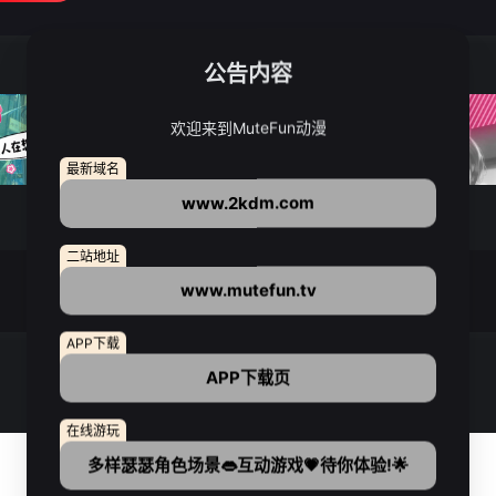
公告内容
欢迎来到MuteFun动漫
最新域名
www.2kdm.com
二站地址
www.mutefun.tv
APP下载
APP下载页
在线游玩
多样瑟瑟角色场景👄互动游戏💗待你体验!🌟