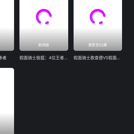
剧场版
更新至02集
承者
假面骑士极狐：4位王者与黑狐
假面骑士歌查德VS假面骑士雷杰德