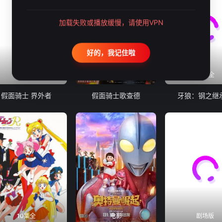
加载失败或播放缓慢，请使用VPN
好的，我记住啦
7集全
50集全
12集全
假面骑士 界外者
假面骑士歌查德
牙狼：钢之继
10集全
电影
剧场版