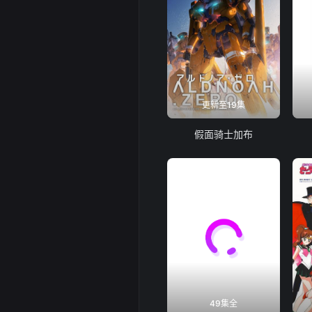
更新至19集
假面骑士加布
49集全