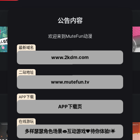
公告内容
欢迎来到MuteFun动漫
最新域名
www.2kdm.com
二站地址
www.mutefun.tv
APP下载
APP下载页
在线游玩
多样瑟瑟角色场景👄互动游戏💗待你体验!🌟