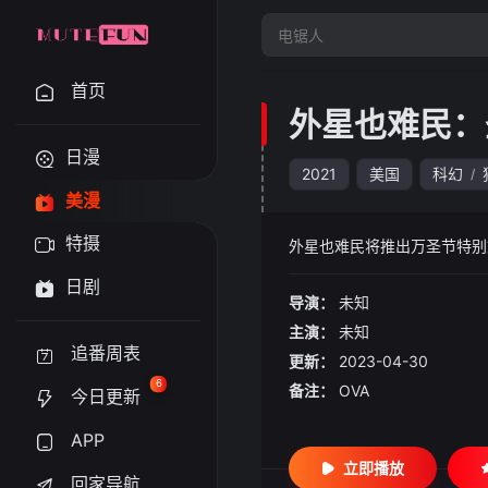
首页
外星也难民：
日漫
2021
美国
科幻
/
美漫
特摄
外星也难民将推出万圣节特别
日剧
导演：
未知
主演：
未知
追番周表
更新：
2023-04-30
6
备注：
OVA
今日更新
APP
立即播放
回家导航