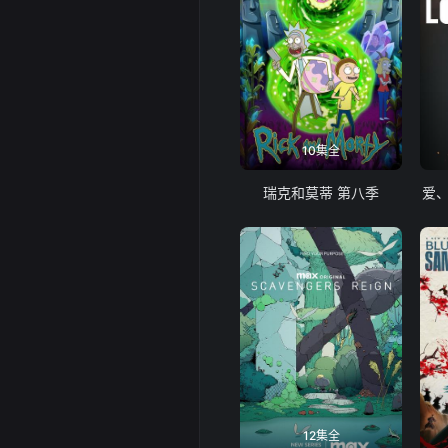
10集全
瑞克和莫蒂 第八季
爱
12集全