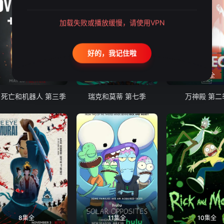
加载失败或播放缓慢，请使用VPN
好的，我记住啦
9集全
10集全
8集全
、死亡和机器人 第三季
瑞克和莫蒂 第七季
万神殿 第二
8集全
11集全
10集全