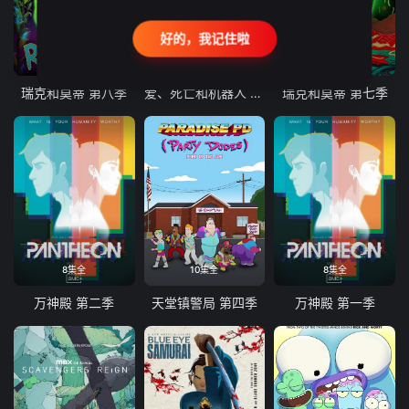
好的，我记住啦
10集全
9集全
10集全
瑞克和莫蒂 第八季
爱、死亡和机器人 第三季
瑞克和莫蒂 第七季
8集全
10集全
8集全
万神殿 第二季
天堂镇警局 第四季
万神殿 第一季