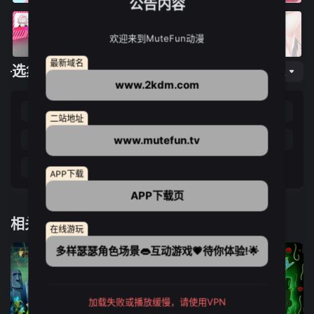
公告内容
欢迎来到MuteFun动漫
最新域名
选集播放
网页专线
www.2kdm.com
第01集
第02集
第03集
第04集
二站地址
www.mutefun.tv
第05集
第06集
第07集
第08集
第09集
APP下载
APP下载页
相关推荐
在线游玩
多样瑟瑟角色场景👄互动游戏💗待你体验!🌟
加载失败或播放缓慢，请使用VPN