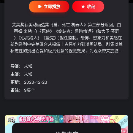
立即播放
收藏
艾美奖获奖动画选集《爱、死亡 机器人》第三部分返回，由
蒂姆·米勒（(《死侍》《终结者：黑暗命运》)和大卫·芬奇
（(《心灵猎人》《曼克》)担任监制。恐怖、想象力和美感在
新剧系列中完美融合从揭露上古恶势力到漫画结局，剧集以其
标志性的别出心裁和极具创意的视觉效果，为观众带来震撼的
奇幻、恐怖和科幻短篇小说。
导演：
未知
主演：
未知
更新：
2023-12-23
备注：
9集全