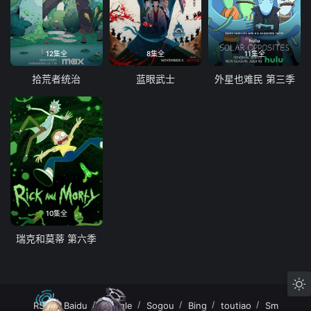
12集全
8集全
11集全
拾荒者统治
蓝眼武士
外星也难民 第三季
10集全
瑞克和莫蒂 第六季
RSS
Baidu
Google
Sogou
Bing
toutiao
Sm