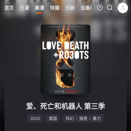
0
首页
日漫
美漫
特摄
日剧
追番周表
今日更新
我的观影记录
暂无观看影片的记录
爱、死亡和机器人 第三季
2022
美国
科幻
猎奇
暴力
/
/