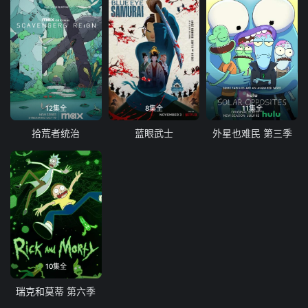
12集全
8集全
11集全
拾荒者统治
蓝眼武士
外星也难民 第三季
10集全
瑞克和莫蒂 第六季