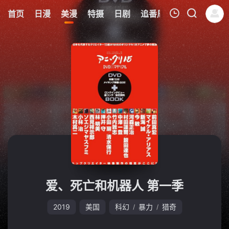
8
首页
日漫
美漫
特摄
日剧
追番周表
今日更新
我的观影记录
暂无观看影片的记录
爱、死亡和机器人 第一季
2019
美国
科幻
暴力
猎奇
/
/