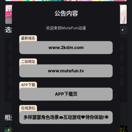
公告内容
欢迎来到MuteFun动漫
选集播放
网页专线
最新域名
第01集
第02集
第03集
第04集
www.2kdm.com
第05集
第06集
第07集
第08集
二站地址
www.mutefun.tv
第09集
第10集
第11集
第12集
第13集
第14集
第15集
第16集
APP下载
APP下载页
第17集
第18集
在线游玩
相关推荐
多样瑟瑟角色场景👄互动游戏💗待你体验!🌟