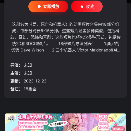
立即播放
收藏
这部名为《爱，死亡和机器人》的动画短片合集由18部分组
成，每部分时长5-15分钟。这些短片涵盖多种类型，包括科
幻、奇幻、恐怖和喜剧；这些短片也将包含多种形式，包括传
统2D和3DCGI短片。 18部短片导演列表： 1.桑尼的
优势 Dave Wilson 2.三个机器人 Víctor Maldonado&Alfr
edo Torres 3.证人 Alberto Mielgo 4.机动装甲 Franc
k Balson 5.噬魂者 Owen Sullivan 6.当酸奶统治世界
导演：
未知
Victor Maldonado & Alfredo Torres 7.裂缝以外 Leon Be
主演：
未知
rlue,Dominique Boidin,Remi Kozyra,Maxime Luere 8.祝
更新：
2023-12-23
有好的收获 Oliver Thomas 9.垃圾场 Javier Recio Graci
a 10.变形者 Gabriele Pennacchioli 11.帮手 Jon Yeo
备注：
18集全
12.古鱼复苏 Damian Nenow 13.新运十三 Jerome C
hen 14.齐马的作品 Robert Valley 15.盲点 Vitality Sh
ushko 16.冰河时代 Tim Miller 17.不一样的历史 Victo
r Maldonado & Alfredo Torres 18.秘密战争 Istvan Zork
oczy