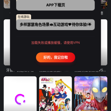
更新至19集
7集全
50集全
APP下载页
假面骑士加布
假面骑士 界外者
假面骑士歌查德
在线游玩
多样瑟瑟角色场景👄互动游戏💗待你体验!🌟
加载失败或播放缓慢，请使用VPN
好的，我记住啦
12集全
剧场版
更新至02集
牙狼：钢之继承者
假面骑士极狐：4位王者与黑狐
假面骑士歌查德VS假面骑士雷杰德