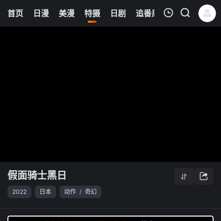
6
首页
日漫
美漫
特摄
日剧
追番周表
今日更新
我的观影记录
假面骑士黑日
清空
假面骑士黑日
2022
日本
动作
/
奇幻