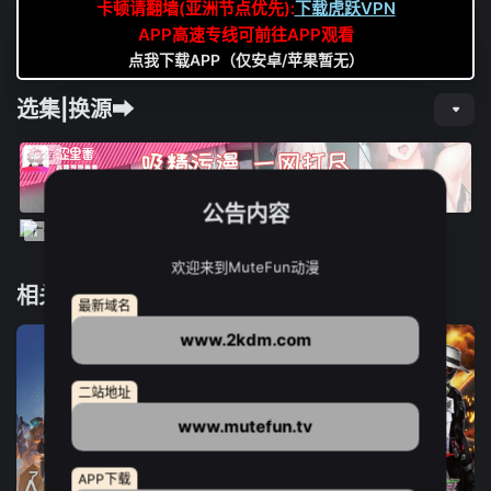
卡顿请翻墙(亚洲节点优先):
下载虎跃VPN
APP高速专线可前往APP观看
点我下载APP（仅安卓/苹果暂无）
选集|换源➡
公告内容
欢迎来到MuteFun动漫
相关推荐
最新域名
www.2kdm.com
二站地址
www.mutefun.tv
APP下载