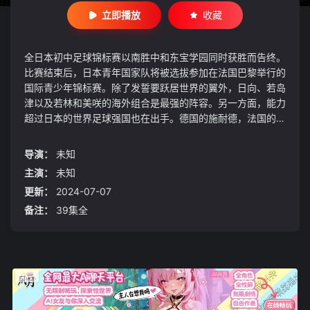
立即播放
收藏
全日本初中足球锦标赛以南胜中和东宝学园同时获胜而告终。
比赛结束后，日本青年国家队将被选拔参加在法国巴黎举行的
国际青少年锦标赛。除了发誓要跃居世界的翼外，日向、若岛
津以及若林和美咲的海外组合是最强的阵容。另一方面，能力
超过日本的世界足球强国也在出手。德国的施耐德，法国的皮
埃尔，阿根廷的迪亚兹和意大利的埃尔南德斯等新对手也聚集
在巴黎，夺得世界冠军。梦想与骄傲的激烈战斗现在开始
导演：
未知
了！！
主演：
未知
更新：
2024-07-07
备注：
39集全