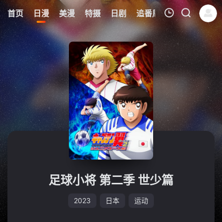
0
首页
日漫
美漫
特摄
日剧
追番周表
今日更新
我的观影记录
暂无观看影片的记录
足球小将 第二季 世少篇
2023
日本
运动