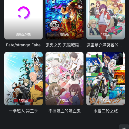
更新至01集
剧场版
13集全
Fate/strange Fake
鬼灭之刃 无限城篇 第一章 猗窝座再袭
这里是充满笑容的职场。
12集全
12集全
12集全
一拳超人 第三季
不擅吸血的吸血鬼
末世二轮之旅