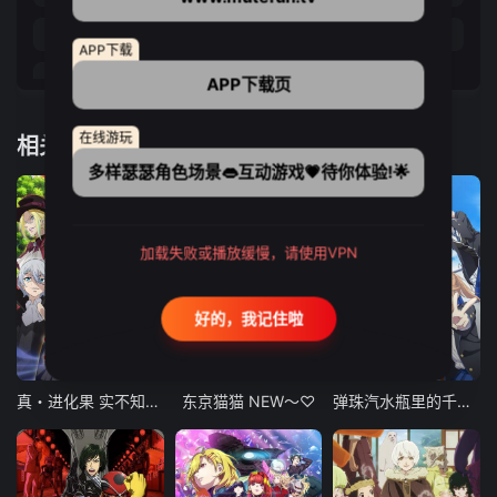
第33集
第34集
第35集
第36集
APP下载
第37集
第38集
第39集
APP下载页
在线游玩
相关推荐
多样瑟瑟角色场景👄互动游戏💗待你体验!🌟
加载失败或播放缓慢，请使用VPN
好的，我记住啦
12集全
12集全
13集全
真・进化果 实不知不觉踏上胜利的人生
东京猫猫 NEW～♡
弹珠汽水瓶里的千岁同学