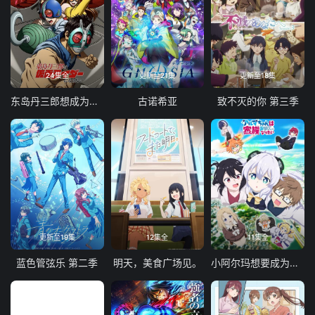
24集全
更新至21集
更新至18集
东岛丹三郎想成为假面骑士
古诺希亚
致不灭的你 第三季
更新至19集
12集全
11集全
蓝色管弦乐 第二季
明天，美食广场见。
小阿尔玛想要成为家人