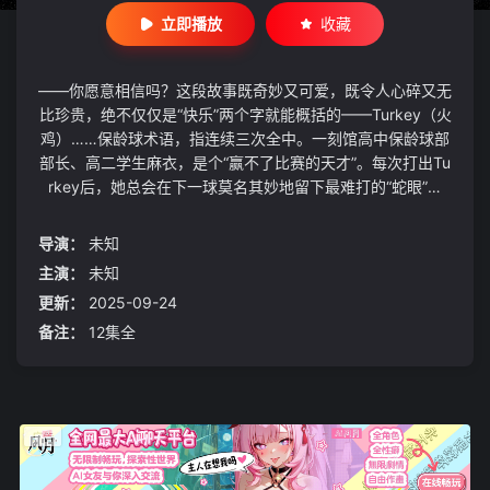
立即播放
收藏
——你愿意相信吗？这段故事既奇妙又可爱，既令人心碎又无
比珍贵，绝不仅仅是“快乐”两个字就能概括的——Turkey（火
鸡）……保龄球术语，指连续三次全中。一刻馆高中保龄球部
部长、高二学生麻衣，是个“赢不了比赛的天才”。每次打出Tu
rkey后，她总会在下一球莫名其妙地留下最难打的“蛇眼”残
瓶。面对这样的麻衣，唯一的一年级部员利奈直言：“你是故
意的吧。”“部长在逃避胜利。我想赢。如果你不想赢，我就退
导演：
未知
社。”——于是，麻衣、利奈、纱由里、希、七濑……五位一
主演：
未知
刻馆高中保龄球部的少女，在一次次失败中继续战斗，直到迎
更新：
2025-09-24
来属于她们的胜利——这是发生在夏末的，关于成长与坚持的
故事。
备注：
12集全