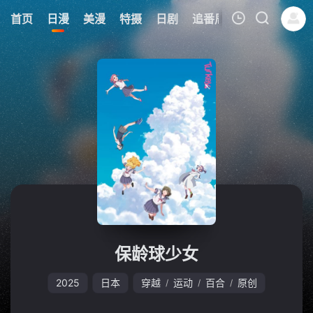
8
首页
日漫
美漫
特摄
日剧
追番周表
今日更新
我的观影记录
暂无观看影片的记录
保龄球少女
2025
日本
穿越
运动
百合
原创
/
/
/