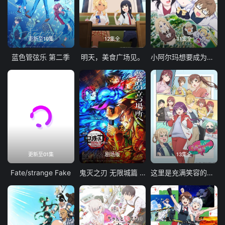
更新至19集
12集全
11集全
蓝色管弦乐 第二季
明天，美食广场见。
小阿尔玛想要成为家人
更新至01集
剧场版
13集全
Fate/strange Fake
鬼灭之刃 无限城篇 第一章 猗窝座再袭
这里是充满笑容的职场。