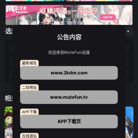
选集播放
网页专线
公告内容
第01集
第02集
第03集
第04集
欢迎来到MuteFun动漫
第05集
第06集
第07集
第08集
最新域名
www.2kdm.com
第09集
第10集
第11集
第12集
二站地址
www.mutefun.tv
相关推荐
APP下载
APP下载页
在线游玩