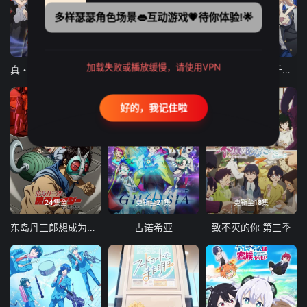
多样瑟瑟角色场景👄互动游戏💗待你体验!🌟
12集全
12集全
13集全
加载失败或播放缓慢，请使用VPN
真・进化果 实不知不觉踏上胜利的人生
东京猫猫 NEW～♡
弹珠汽水瓶里的千岁同学
好的，我记住啦
24集全
更新至21集
更新至18集
东岛丹三郎想成为假面骑士
古诺希亚
致不灭的你 第三季