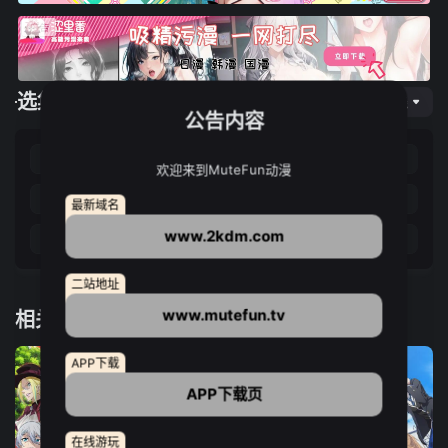
选集播放
网页专线
公告内容
第01集
第02集
第03集
第04集
欢迎来到MuteFun动漫
第05集
第06集
第07集
第08集
最新域名
www.2kdm.com
第09集
第10集
第11集
第12集
二站地址
www.mutefun.tv
相关推荐
APP下载
APP下载页
在线游玩