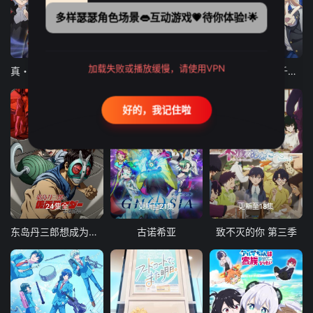
多样瑟瑟角色场景👄互动游戏💗待你体验!🌟
12集全
12集全
13集全
加载失败或播放缓慢，请使用VPN
真・进化果 实不知不觉踏上胜利的人生
东京猫猫 NEW～♡
弹珠汽水瓶里的千岁同学
好的，我记住啦
24集全
更新至21集
更新至18集
东岛丹三郎想成为假面骑士
古诺希亚
致不灭的你 第三季