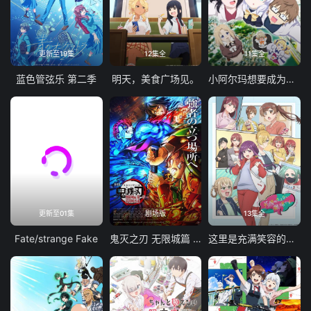
更新至19集
12集全
11集全
蓝色管弦乐 第二季
明天，美食广场见。
小阿尔玛想要成为家人
更新至01集
剧场版
13集全
Fate/strange Fake
鬼灭之刃 无限城篇 第一章 猗窝座再袭
这里是充满笑容的职场。