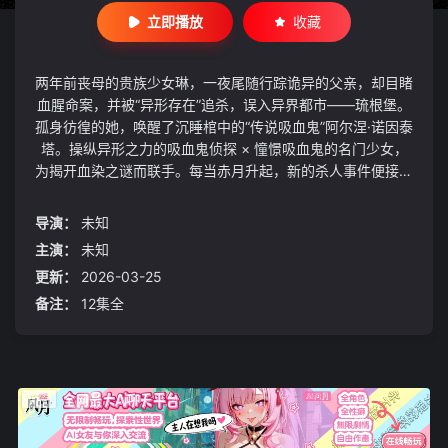
立即播放
收藏
两年前丧母的贵族少女琳，一夜尾随行踪诡异的父亲，却目睹
血腥命案，并被“异形存在”追杀，误入异界都市——琉根堡。
孤身彷徨的她，唤醒了沉睡棺中的“传说吸血鬼”阿尔涅·诺因泰
塔。操纵异形之力的吸血鬼侦探 × 憧憬吸血鬼的名门少女，
为揭开血染之谜而联手。每当赤月升起，新的杀人事件便接踵
而来。在人与怪异法则交错的琉根堡，真相，唯有在猩红月光
下起舞的二人方能揭晓——「来吧，人类——于赤月之下，愉
导演：
未知
悦起舞。」
主演：
未知
更新：
2026-03-25
备注：
12集全