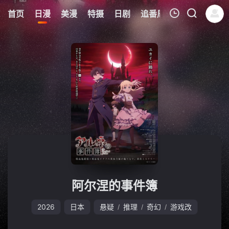
6
首页
日漫
美漫
特摄
日剧
追番周表
今日更新
我的观影记录
暂无观看影片的记录
阿尔涅的事件簿
2026
日本
悬疑
推理
奇幻
游戏改
/
/
/