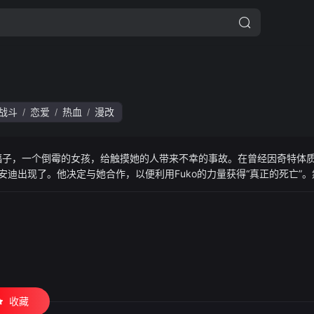
战斗
恋爱
热血
漫改
/
/
/
！福子，一个倒霉的女孩，给触摸她的人带来不幸的事故。在曾经因奇特体
”安迪出现了。他决定与她合作，以便利用Fuko的力量获得“真正的死亡”
面前，目标是安迪和福子等拥有非凡力量的[否认者]。这是两个人找到最好
收藏