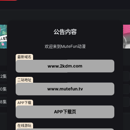
公告内容
欢迎来到MuteFun动漫
最新域名
www.2kdm.com
02集
第03集
第04集
第05集
二站地址
www.mutefun.tv
10集
第11集
第12集
第13集
18集
第19集
第20集
第21集
APP下载
APP下载页
在线游玩