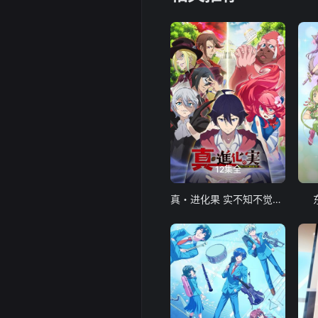
12集全
真・进化果 实不知不觉踏上胜利的人生