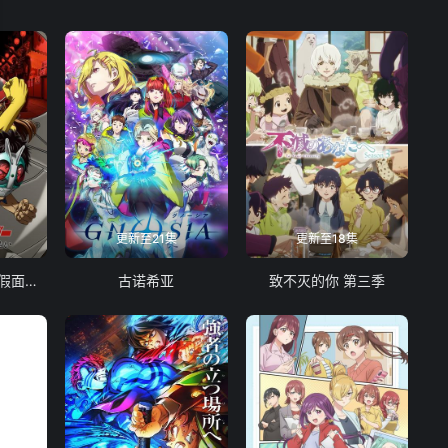
更新至21集
更新至18集
东岛丹三郎想成为假面骑士
古诺希亚
致不灭的你 第三季