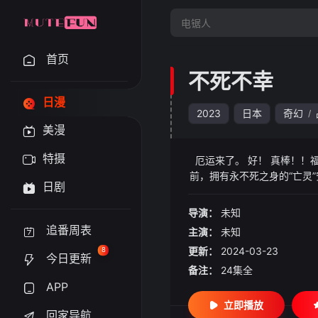
首页
不死不幸
日漫
2023
日本
奇幻
/
美漫
特摄
厄运来了。 好！ 真棒！
前，拥有永不死之身的“亡灵
日剧
“联盟”出现在两人
导演：
未知
追番周表
主演：
未知
更新：
2024-03-23
8
今日更新
备注：
24集全
APP
立即播放
回家导航