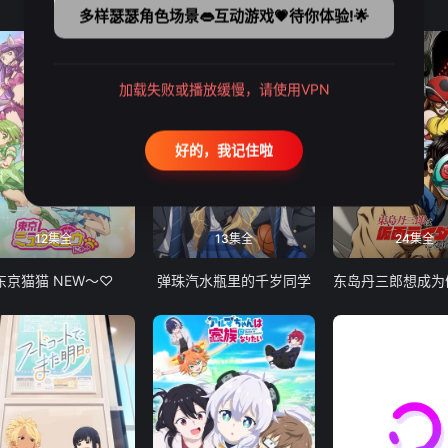
多样瑟瑟角色场景👄互动游戏💗待你体验!🌟
加载失败或播放缓慢，请使用VPN
好的，我记住啦
12集全
13集全
24集全
东京猫猫 NEW～♡
弹珠汽水瓶里的千岁同学