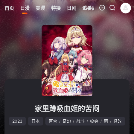
6
首页
日漫
美漫
特摄
日剧
追番周表
今日更新
我的观影记录
暂无观看影片的记录
家里蹲吸血姬的苦闷
2023
日本
百合
奇幻
战斗
搞笑
萌
轻改
/
/
/
/
/