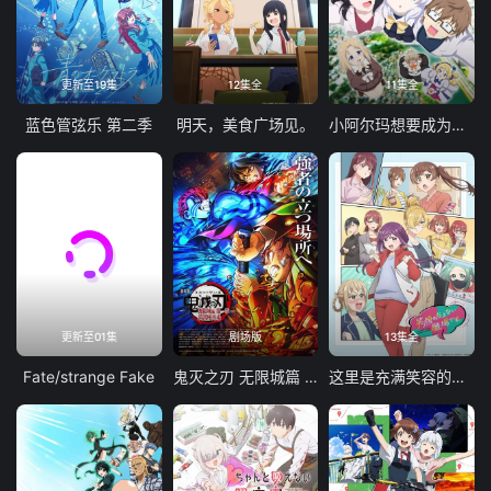
更新至19集
12集全
11集全
蓝色管弦乐 第二季
明天，美食广场见。
小阿尔玛想要成为家人
更新至01集
剧场版
13集全
Fate/strange Fake
鬼灭之刃 无限城篇 第一章 猗窝座再袭
这里是充满笑容的职场。