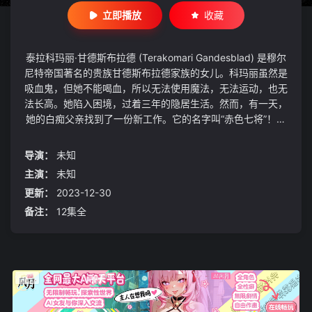
立即播放
收藏
泰拉科玛丽·甘德斯布拉德 (Terakomari Gandesblad) 是穆尔
尼特帝国著名的贵族甘德斯布拉德家族的女儿。科玛丽虽然是
吸血鬼，但她不能喝血，所以无法使用魔法，无法运动，也无
法长高。她陷入困境，过着三年的隐居生活。然而，有一天，
她的白痴父亲找到了一份新工作。它的名字叫“赤色七将”！本
来，只有帝国最凶猛的武者才能成为这样的人，每三个月就要
和其他国家发动一次战争，并且取得胜利。一个超级辛苦的工
导演：
未知
作。 更何况，他的部下都是前罪人，一心要讨伐已成为将军
主演：
未知
的科马里。我绝对想拒绝，但既然是皇帝直接任命的，我连退
更新：
2023-12-30
出都不可以。如果她的真实能力被暴露的话，这种情况就注定
了……但是，小玛丽还是以她的可爱为武器来执行她的使命！
备注：
12集全
“我现在要做的，是一件极其简单的事情！换句话说，Terraco
mari Gandesblad——其他五个国家的伟大将军。我们将用武
力将他们全部消灭，向全世界宣扬莫尼特的国威！ ”载入史册
的最强（！？）吸血鬼公主的惊人进军从这里开始！