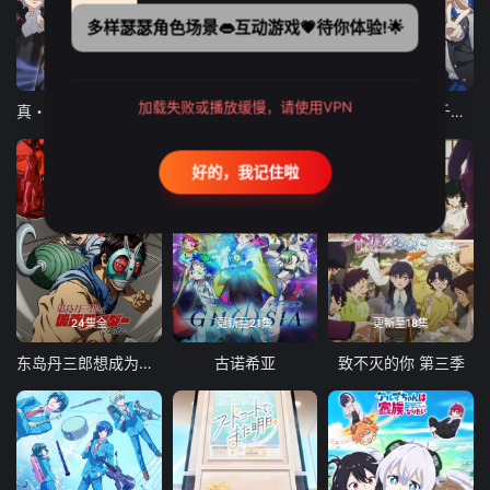
多样瑟瑟角色场景👄互动游戏💗待你体验!🌟
12集全
12集全
13集全
加载失败或播放缓慢，请使用VPN
真・进化果 实不知不觉踏上胜利的人生
东京猫猫 NEW～♡
弹珠汽水瓶里的千岁同学
好的，我记住啦
24集全
更新至21集
更新至18集
东岛丹三郎想成为假面骑士
古诺希亚
致不灭的你 第三季