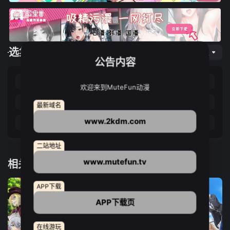
选集播放
网页专线
公告内容
第01集
第02集
第03集
第04集
欢迎来到MuteFun动漫
第05集
第06集
第07集
第08集
最新域名
www.2kdm.com
第09集
第10集
第11集
第12集
二站地址
www.mutefun.tv
相关推荐
APP下载
APP下载页
在线游玩