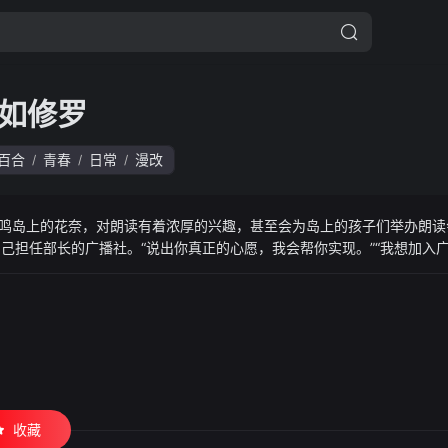
如修罗
百合
青春
日常
漫改
/
/
/
十鸣岛上的花奈，对朗读有着浓厚的兴趣，甚至会为岛上的孩子们举办朗
自己担任部长的广播社。“说出你真正的心愿，我会帮你实现。”“我想加入
播社的成员们一起经历了许多“第一次”，并进一步加深了她对朗读的热爱
收藏