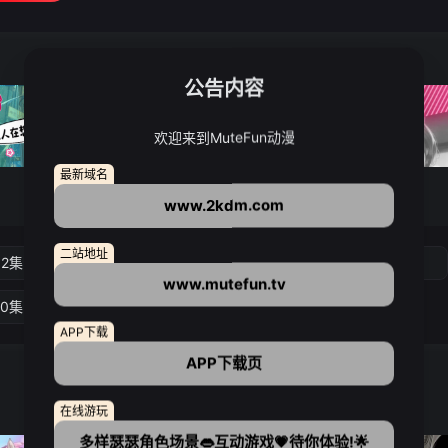
公告内容
欢迎来到MuteFun动漫
最新域名
www.2kdm.com
二站地址
02集
第03集
第04集
第05集
www.mutefun.tv
10集
第11集
第12集
APP下载
APP下载页
在线游玩
多样瑟瑟角色场景👄互动游戏💗待你体验!🌟