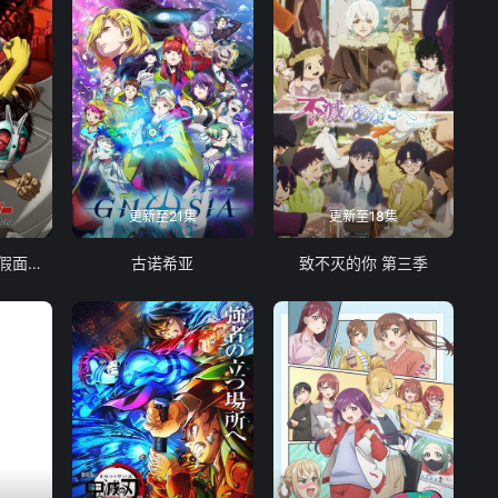
更新至21集
更新至18集
东岛丹三郎想成为假面骑士
古诺希亚
致不灭的你 第三季