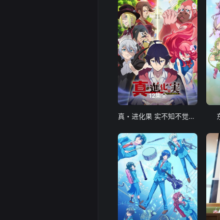
12集全
真・进化果 实不知不觉踏上胜利的人生