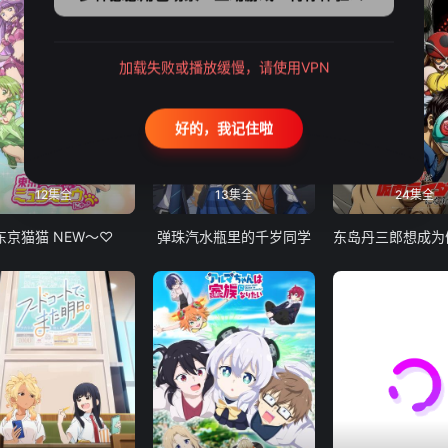
加载失败或播放缓慢，请使用VPN
好的，我记住啦
12集全
13集全
24集全
东京猫猫 NEW～♡
弹珠汽水瓶里的千岁同学