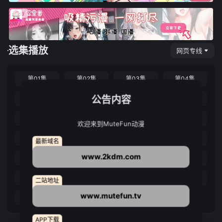
选集播放
网页专线
第01集
第02集
第03集
第04集
公告内容
第05集
第06集
第07集
第08集
第09集
第10集
第11集
第12集
欢迎来到MuteFun动漫
第13集
第14集
第15集
第16集
最新域名
www.2kdm.com
第17集
第18集
第19集
第20集
第21集
第22集
第23集
第24集
二站地址
www.mutefun.tv
第25集
第26集
APP下载