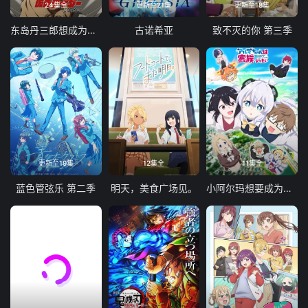
24集全
更新至21集
更新至18集
东岛丹三郎想成为假面骑士
古诺希亚
致不灭的你 第三季
更新至19集
12集全
11集全
蓝色管弦乐 第二季
明天，美食广场见。
小阿尔玛想要成为家人