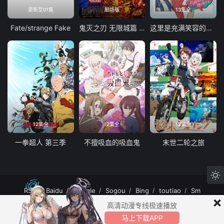
更新至01集
剧场版
13集全
Fate/strange Fake
鬼灭之刃 无限城篇 第一章 猗窝座再袭
这里是充满笑容的职场。
12集全
12集全
12集全
一拳超人 第三季
不擅吸血的吸血鬼
末世二轮之旅
RSS
Baidu
Google
Sogou
Bing
toutiao
Sm
×
MuteFun动漫网站-无声乐趣-(゜-゜)つロ 干杯~MuteFun动漫网站所有内容均来
高清动漫专线极速播放
自互联网分享站点所提供的公开引用资源，未提供资源上传、存储服务。
马上下载APP