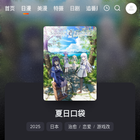
0
首页
日漫
美漫
特摄
日剧
追番周表
今日更新
我的观影记录
暂无观看影片的记录
夏日口袋
2025
日本
治愈
恋爱
游戏改
/
/