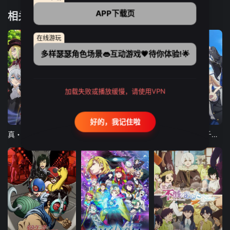
APP下载页
相关推荐
在线游玩
多样瑟瑟角色场景👄互动游戏💗待你体验!🌟
加载失败或播放缓慢，请使用VPN
12集全
12集全
13集全
好的，我记住啦
真・进化果 实不知不觉踏上胜利的人生
东京猫猫 NEW～♡
弹珠汽水瓶里的千岁同学