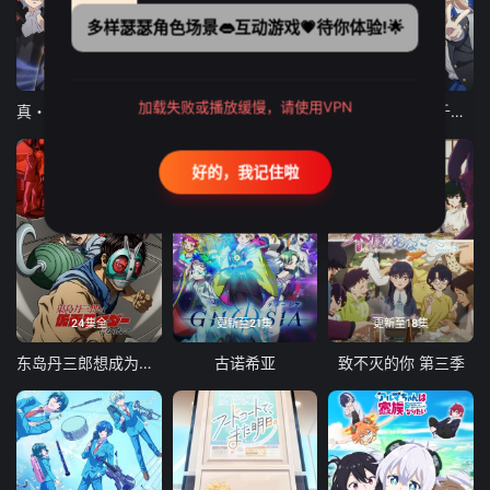
多样瑟瑟角色场景👄互动游戏💗待你体验!🌟
12集全
12集全
13集全
加载失败或播放缓慢，请使用VPN
真・进化果 实不知不觉踏上胜利的人生
东京猫猫 NEW～♡
弹珠汽水瓶里的千岁同学
好的，我记住啦
24集全
更新至21集
更新至18集
东岛丹三郎想成为假面骑士
古诺希亚
致不灭的你 第三季