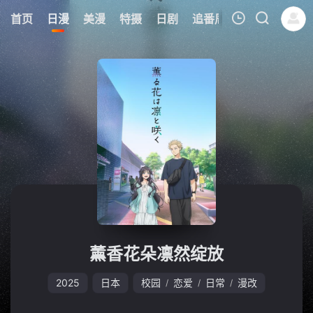
8
首页
日漫
美漫
特摄
日剧
追番周表
今日更新
我的观影记录
暂无观看影片的记录
薰香花朵凛然绽放
2025
日本
校园
恋爱
日常
漫改
/
/
/