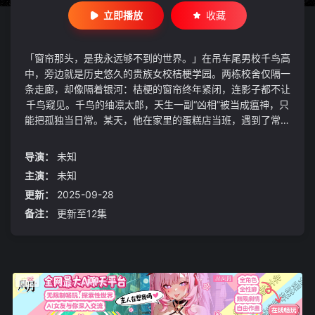
立即播放
收藏
「窗帘那头，是我永远够不到的世界。」在吊车尾男校千鸟高
中，旁边就是历史悠久的贵族女校桔梗学园。两栋校舍仅隔一
条走廊，却像隔着银河：桔梗的窗帘终年紧闭，连影子都不让
千鸟窥见。千鸟的䌷凛太郎，天生一副“凶相”被当成瘟神，只
能把孤独当日常。某天，他在家里的蛋糕店当班，遇到了常客
薰子。“我一点都不觉得你可怕呀？”她笑着说。那一刻，凛太
郎的世界突然有了光。可很快他发现——薰子正是桔梗女校的
导演：
未知
学生。近在咫尺，却被一道窗帘死死隔开。于是，这段“看得
主演：
未知
见却摸不着”的青春恋曲，悄悄拉开帷幕。
更新：
2025-09-28
备注：
更新至12集