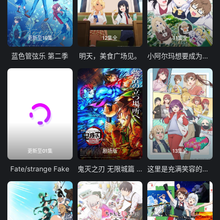
更新至19集
12集全
11集全
蓝色管弦乐 第二季
明天，美食广场见。
小阿尔玛想要成为家人
更新至01集
剧场版
13集全
Fate/strange Fake
鬼灭之刃 无限城篇 第一章 猗窝座再袭
这里是充满笑容的职场。