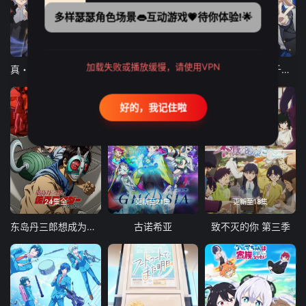
多样瑟瑟角色场景👄互动游戏💗待你体验!🌟
12集全
12集全
13集全
加载失败或播放缓慢，请使用VPN
真・进化果 实不知不觉踏上胜利的人生
东京猫猫 NEW～♡
弹珠汽水瓶里的千岁同学
好的，我记住啦
24集全
更新至21集
更新至18集
东岛丹三郎想成为假面骑士
古诺希亚
致不灭的你 第三季