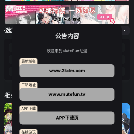
选集播放
网页专线
公告内容
第01集
第02集
第03集
第04集
欢迎来到MuteFun动漫
第05集
第06集
第07集
第08集
最新域名
www.2kdm.com
第09集
第10集
第11集
第12集
二站地址
www.mutefun.tv
相关推荐
APP下载
APP下载页
在线游玩