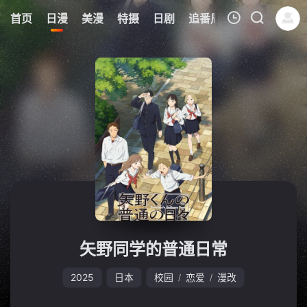
8
首页
日漫
美漫
特摄
日剧
追番周表
今日更新
我的观影记录
暂无观看影片的记录
矢野同学的普通日常
2025
日本
校园
恋爱
漫改
/
/