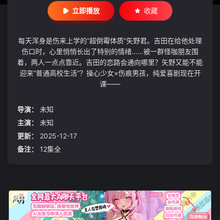
立即播放
收藏
每天浑身是伤来上学的“超倒霉体质”矢野君。吉田在给他处理
伤口时，心里悄悄长出了特别的情绪……被一群怪咖朋友围
着，两人一点点靠近。吉田的恋路会通向哪里？矢野又能不能
迎来“普通高校生活”？操心少女×伤痕男孩，纯爱喜剧现在开
课——
导演：
未知
主演：
未知
更新：
2025-12-17
备注：
12集全