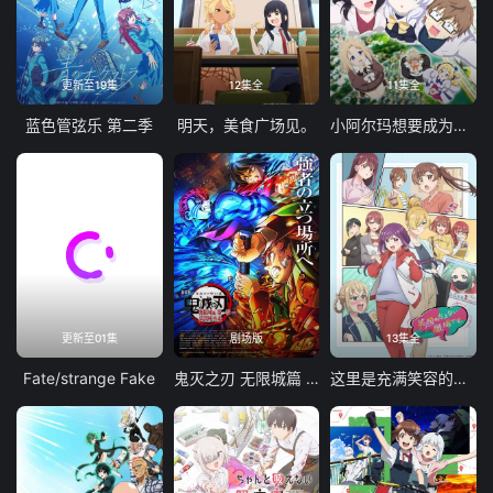
更新至19集
12集全
11集全
蓝色管弦乐 第二季
明天，美食广场见。
小阿尔玛想要成为家人
更新至01集
剧场版
13集全
Fate/strange Fake
鬼灭之刃 无限城篇 第一章 猗窝座再袭
这里是充满笑容的职场。