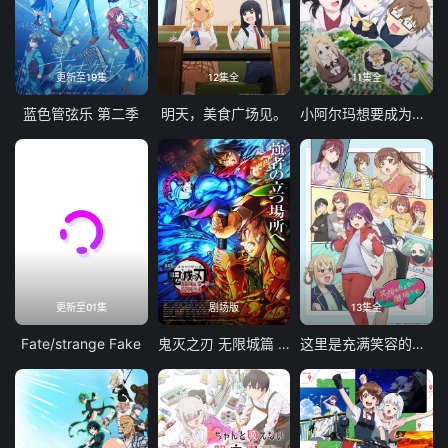
更新至19集
12集全
11集全
蓝色管弦乐 第二季
明天，美食广场见。
小阿尔玛想要成为家人
更新至01集
剧场版
13集全
Fate/strange Fake
鬼灭之刃 无限城篇 第一章 猗窝座再袭
这里是充满笑容的职场。