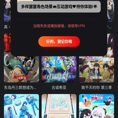
多样瑟瑟角色场景👄互动游戏💗待你体验!🌟
12集全
12集全
13集全
加载失败或播放缓慢，请使用VPN
真・进化果 实不知不觉踏上胜利的人生
东京猫猫 NEW～♡
弹珠汽水瓶里的千岁同学
好的，我记住啦
24集全
更新至21集
更新至18集
东岛丹三郎想成为假面骑士
古诺希亚
致不灭的你 第三季