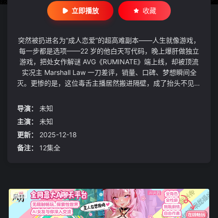
立即播放
收藏
突然被扔进名为“成人恋爱”的超高难副本——人生就像游戏，
每一步都是选项——22 岁的他白天写代码，晚上爆肝做独立
游戏，把处女作解谜 AVG《RUMINATE》端上线，却被顶流
实况主 Marshall Law 一刀差评，销量、口碑、梦想瞬间全
灭。更惨的是，这位毒舌主播居然搬进隔壁，成了抬头不见低
头见的邻居。直属上司 Charles Jones、青梅竹马咖啡师 Lin
k Hudson……因为 Marshall 的出现，Sam 的社交圈开始失控
导演：
未知
转动。母胎单身＋过度保护长大的他，面对男人突如其来的接
主演：
未知
近，从宕机、红温到心跳加速，一点点拆掉心墙。人生最高难
更新：
2025-12-18
度隐藏关卡——“恋爱”Sam，能通关吗？
备注：
12集全