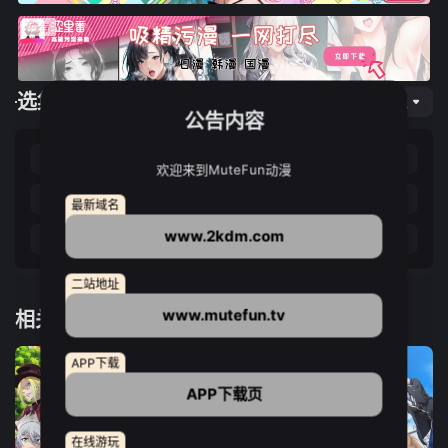
选集播放
网页专线
公告内容
第01集
第02集
第03集
第04集
欢迎来到MuteFun动漫
第05集
第06集
第07集
第08集
最新域名
www.2kdm.com
第09集
第10集
第11集
第12集
二站地址
www.mutefun.tv
相关推荐
APP下载
APP下载页
在线游玩