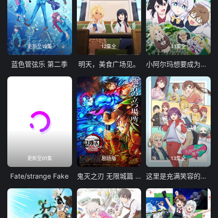
更新至19集
12集全
11集全
蓝色管弦乐 第二季
明天，美食广场见。
小阿尔玛想要成为家人
更新至01集
剧场版
13集全
Fate/strange Fake
鬼灭之刃 无限城篇 第一章 猗窝座再袭
这里是充满笑容的职场。