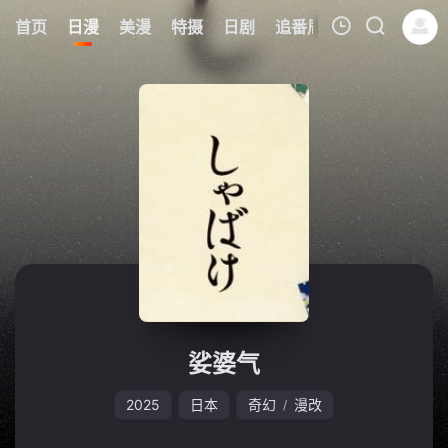
6
首页
日漫
美漫
特摄
日剧
追番周表
今日更新
我的观影记录
暂无观看影片的记录
娑婆气
2025
日本
奇幻
漫改
/