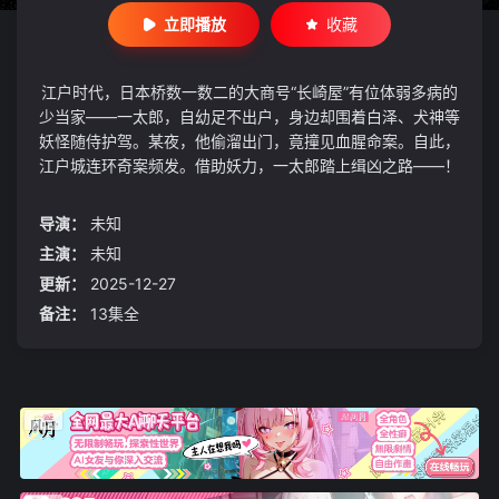
立即播放
收藏
江户时代，日本桥数一数二的大商号“长崎屋”有位体弱多病的
少当家——一太郎，自幼足不出户，身边却围着白泽、犬神等
妖怪随侍护驾。某夜，他偷溜出门，竟撞见血腥命案。自此，
江户城连环奇案频发。借助妖力，一太郎踏上缉凶之路——！
导演：
未知
主演：
未知
更新：
2025-12-27
备注：
13集全