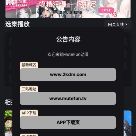
选集播放
网页专线
公告内容
第01集
第02集
第03集
第04集
第05集
第06集
第07集
第08集
欢迎来到MuteFun动漫
最新域名
第09集
第10集
第11集
第12集
www.2kdm.com
第13集
二站地址
www.mutefun.tv
相关推荐
APP下载
APP下载页