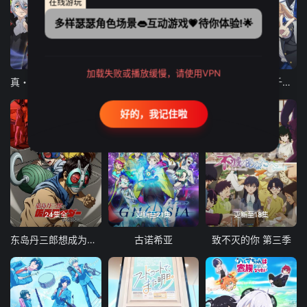
在线游玩
多样瑟瑟角色场景👄互动游戏💗待你体验!🌟
12集全
12集全
13集全
加载失败或播放缓慢，请使用VPN
真・进化果 实不知不觉踏上胜利的人生
东京猫猫 NEW～♡
弹珠汽水瓶里的千岁同学
好的，我记住啦
24集全
更新至21集
更新至18集
东岛丹三郎想成为假面骑士
古诺希亚
致不灭的你 第三季