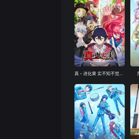
12集全
真・进化果 实不知不觉踏上胜利的人生