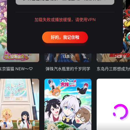
加载失败或播放缓慢，请使用VPN
好的，我记住啦
12集全
13集全
24集全
东京猫猫 NEW～♡
弹珠汽水瓶里的千岁同学