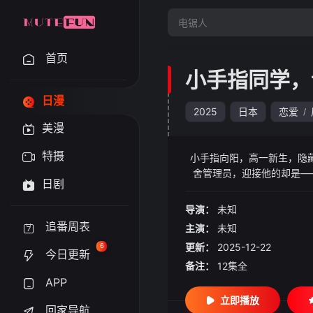
首页
小手指同学，
日漫
2025
日本
恋爱
/
美漫
特摄
小手指向阳，高一新生，隐藏
舍管理员，迎接他的却是—
日剧
理”
导演：
未知
追番周表
主演：
未知
更新：
2025-12-22
6
今日更新
备注：
12集全
APP
立即播放
回家导航