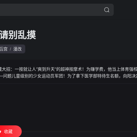
请别乱摸
后宫
漫改
/
大招：一按就让人“爽到升天”的超神按摩术！为赚学费，他当上体育强校
—问题儿童级别的少女运动员军团！为了拿下医学部特待生名额，向阳决
。手法过火？还是纯情守护？新一代“按摩恋爱喜剧”——此刻爽到开演！！
收藏