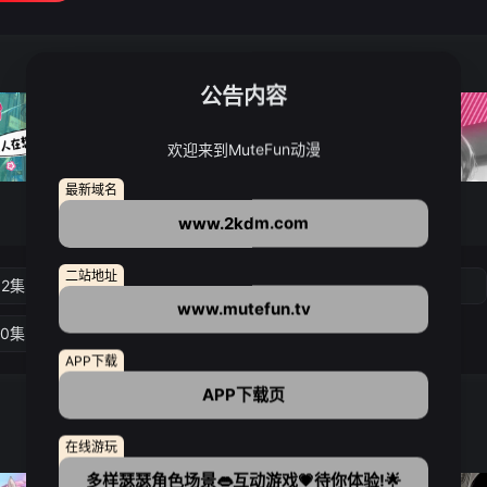
公告内容
欢迎来到MuteFun动漫
最新域名
www.2kdm.com
二站地址
02集
第03集
第04集
第05集
www.mutefun.tv
10集
第11集
第12集
APP下载
APP下载页
在线游玩
多样瑟瑟角色场景👄互动游戏💗待你体验!🌟