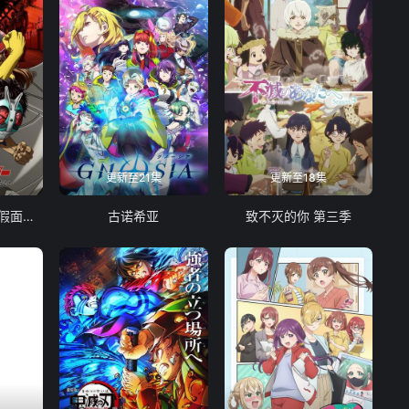
更新至21集
更新至18集
东岛丹三郎想成为假面骑士
古诺希亚
致不灭的你 第三季