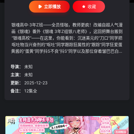
立即播放
收藏
银魂高中·3年Z班——全员怪咖，教师更疯！改编自超人气漫
画《银魂》番外《银魂 3年Z组银八老师》，这回把舞台搬到
“银魂高校”——在这里，你能看到：沉迷美元的“刀口”同学把
呕吐物当兴奋剂的“呕吐”同学跟踪狂属性的“跟踪”同学狂爱蛋
黄酱的“蛋黄”同学抖S不良“抖S”同学以及那位穿着皱巴巴白大
褂、眼神死鱼一样的班主任——坂田银八！阳角、阴角？不存
在的！只有银魂式爆笑青春，今天也在校园里大爆炸！
导演：
未知
主演：
未知
更新：
2025-12-23
备注：
12集全