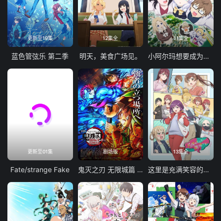
更新至19集
12集全
11集全
蓝色管弦乐 第二季
明天，美食广场见。
小阿尔玛想要成为家人
更新至01集
剧场版
13集全
Fate/strange Fake
鬼灭之刃 无限城篇 第一章 猗窝座再袭
这里是充满笑容的职场。