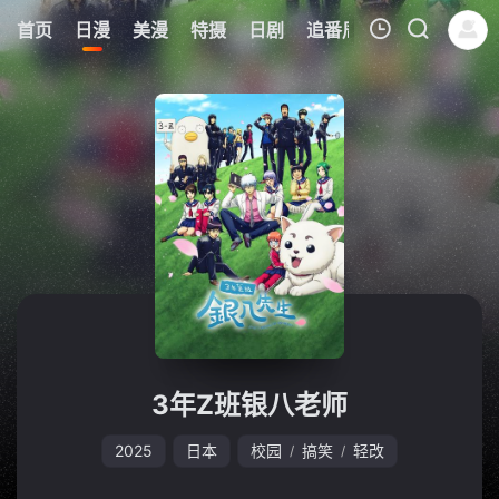
8
首页
日漫
美漫
特摄
日剧
追番周表
今日更新
我的观影记录
暂无观看影片的记录
3年Z班银八老师
2025
日本
校园
搞笑
轻改
/
/