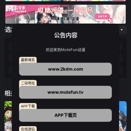
选集播放
网页专线
公告内容
第01集
第02集
第03集
第04集
欢迎来到MuteFun动漫
第05集
第06集
第07集
第08集
最新域名
www.2kdm.com
第09集
第10集
第11集
第12集
二站地址
www.mutefun.tv
相关推荐
APP下载
APP下载页
在线游玩