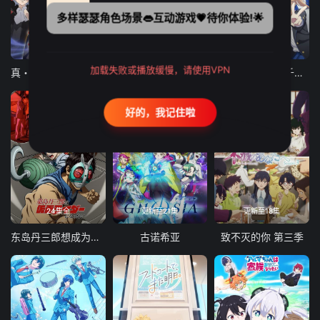
多样瑟瑟角色场景👄互动游戏💗待你体验!🌟
12集全
12集全
13集全
加载失败或播放缓慢，请使用VPN
真・进化果 实不知不觉踏上胜利的人生
东京猫猫 NEW～♡
弹珠汽水瓶里的千岁同学
好的，我记住啦
24集全
更新至21集
更新至18集
东岛丹三郎想成为假面骑士
古诺希亚
致不灭的你 第三季