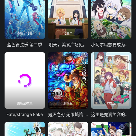
更新至19集
12集全
11集全
蓝色管弦乐 第二季
明天，美食广场见。
小阿尔玛想要成为家人
更新至01集
剧场版
13集全
Fate/strange Fake
鬼灭之刃 无限城篇 第一章 猗窝座再袭
这里是充满笑容的职场。