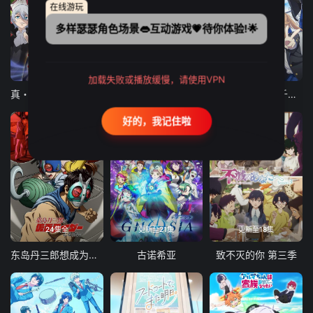
在线游玩
多样瑟瑟角色场景👄互动游戏💗待你体验!🌟
12集全
12集全
13集全
加载失败或播放缓慢，请使用VPN
真・进化果 实不知不觉踏上胜利的人生
东京猫猫 NEW～♡
弹珠汽水瓶里的千岁同学
好的，我记住啦
24集全
更新至21集
更新至18集
东岛丹三郎想成为假面骑士
古诺希亚
致不灭的你 第三季