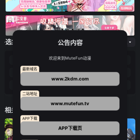
选集播放
公告内容
网页专线
欢迎来到MuteFun动漫
第01集
第02集
第03集
第04集
最新域名
第05集
第06集
第07集
第08集
www.2kdm.com
第09集
第10集
第11集
第12集
二站地址
www.mutefun.tv
相关推荐
APP下载
APP下载页