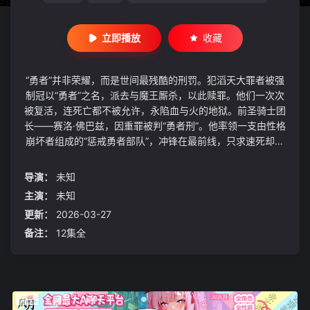
立即播放
收藏
“勇者”并非荣耀，而是世间最残酷的刑罚。犯滔天大罪者被强
制冠以“勇者”之名，派去与魔王厮杀，以此赎罪。他们一次次
被复活，连死亡都不被允许，永陷血与火的地狱。前圣骑士团
长——赛洛·佛巴兹，因重罪被判“勇者刑”。他率领一支由性格
崩坏者组成的“惩戒勇者部队”，冲锋在最前线，只求速死却不
得解脱。在炼狱般的战场上，赛洛邂逅最强活体兵器、“剑之
女神”——提欧莉塔。“若你能歼敌凯旋……便来称赞我、抚摸
导演：
未知
我的头吧。”为活下去、为向陷害自己的仇敌复仇，赛洛与女
主演：
未知
神缔结契约，投身绝望世界的激烈纷争与阴谋漩涡——女神相
更新：
2026-03-27
伴，最惨勇者开启复仇征途！
备注：
12集全