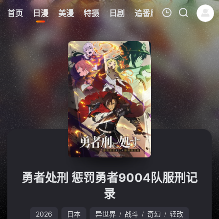
0
首页
日漫
美漫
特摄
日剧
追番周表
今日更新
我的观影记录
暂无观看影片的记录
勇者处刑 惩罚勇者9004队服刑记
录
2026
日本
异世界
战斗
奇幻
轻改
/
/
/