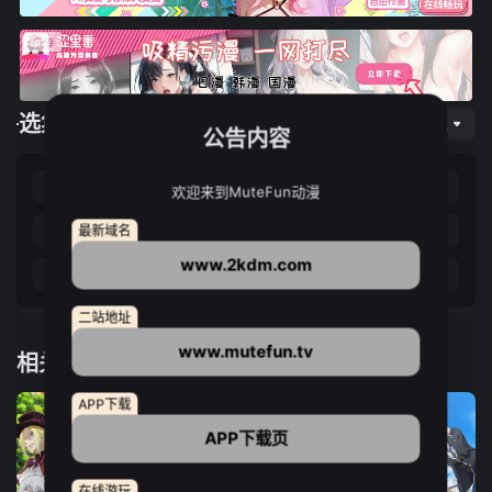
选集播放
网页专线
公告内容
第01集
第02集
第03集
第04集
欢迎来到MuteFun动漫
第05集
第06集
第07集
第08集
最新域名
www.2kdm.com
第09集
第10集
第11集
第12集
二站地址
www.mutefun.tv
相关推荐
APP下载
APP下载页
在线游玩