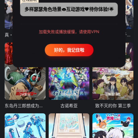
多样瑟瑟角色场景👄互动游戏💗待你体验!🌟
12集全
12集全
13集全
加载失败或播放缓慢，请使用VPN
真・进化果 实不知不觉踏上胜利的人生
东京猫猫 NEW～♡
弹珠汽水瓶里的千岁同学
好的，我记住啦
24集全
更新至21集
更新至18集
东岛丹三郎想成为假面骑士
古诺希亚
致不灭的你 第三季