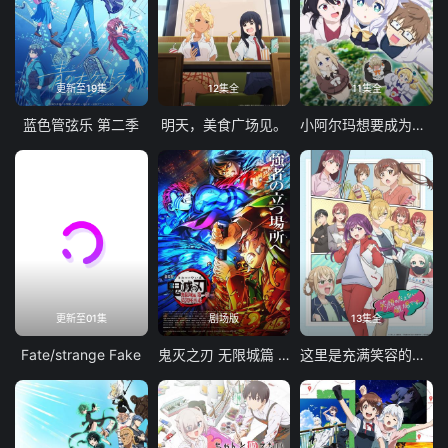
更新至19集
12集全
11集全
蓝色管弦乐 第二季
明天，美食广场见。
小阿尔玛想要成为家人
更新至01集
剧场版
13集全
Fate/strange Fake
鬼灭之刃 无限城篇 第一章 猗窝座再袭
这里是充满笑容的职场。