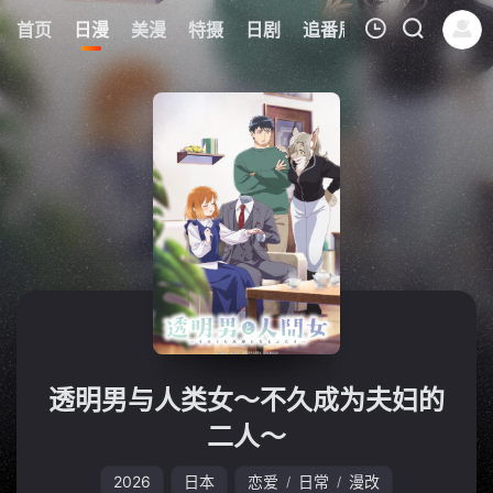
6
首页
日漫
美漫
特摄
日剧
追番周表
今日更新
我的观影记录
暂无观看影片的记录
透明男与人类女～不久成为夫妇的
二人～
2026
日本
恋爱
日常
漫改
/
/