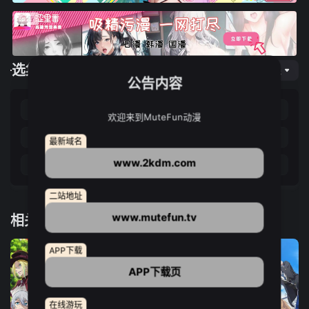
选集播放
网页专线
公告内容
第01集
第02集
第03集
第04集
欢迎来到MuteFun动漫
第05集
第06集
第07集
第08集
最新域名
www.2kdm.com
第09集
第10集
第11集
第12集
二站地址
www.mutefun.tv
相关推荐
APP下载
APP下载页
在线游玩