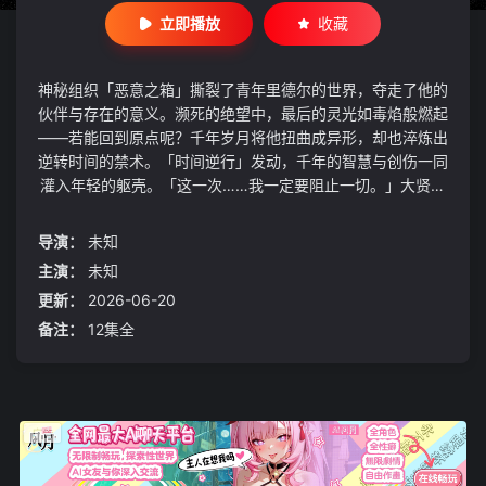
立即播放
收藏
神秘组织「恶意之箱」撕裂了青年里德尔的世界，夺走了他的
伙伴与存在的意义。濒死的绝望中，最后的灵光如毒焰般燃起
——若能回到原点呢？千年岁月将他扭曲成异形，却也淬炼出
逆转时间的禁术。「时间逆行」发动，千年的智慧与创伤一同
灌入年轻的躯壳。「这一次……我一定要阻止一切。」大贤者
里德尔的复仇之旅，此刻自时间的彼岸启程。
导演：
未知
主演：
未知
更新：
2026-06-20
备注：
12集全