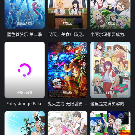
更新至19集
12集全
11集全
蓝色管弦乐 第二季
明天，美食广场见。
小阿尔玛想要成为家人
更新至01集
剧场版
13集全
Fate/strange Fake
鬼灭之刃 无限城篇 第一章 猗窝座再袭
这里是充满笑容的职场。