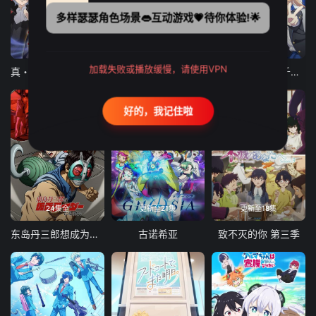
多样瑟瑟角色场景👄互动游戏💗待你体验!🌟
12集全
12集全
13集全
加载失败或播放缓慢，请使用VPN
真・进化果 实不知不觉踏上胜利的人生
东京猫猫 NEW～♡
弹珠汽水瓶里的千岁同学
好的，我记住啦
24集全
更新至21集
更新至18集
东岛丹三郎想成为假面骑士
古诺希亚
致不灭的你 第三季