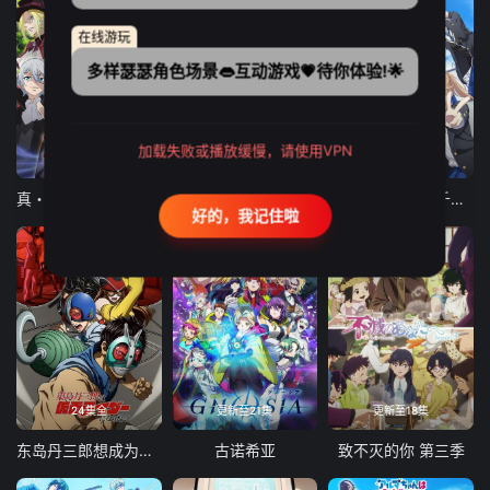
在线游玩
多样瑟瑟角色场景👄互动游戏💗待你体验!🌟
加载失败或播放缓慢，请使用VPN
12集全
12集全
13集全
真・进化果 实不知不觉踏上胜利的人生
东京猫猫 NEW～♡
弹珠汽水瓶里的千岁同学
好的，我记住啦
24集全
更新至21集
更新至18集
东岛丹三郎想成为假面骑士
古诺希亚
致不灭的你 第三季