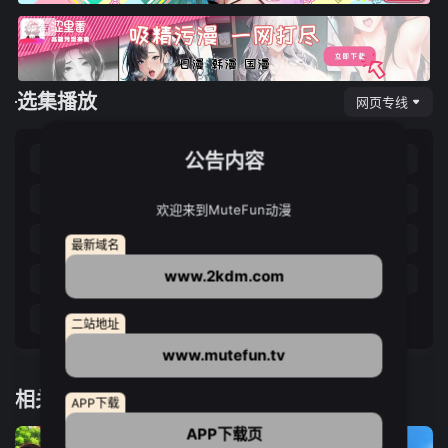
选集播放
网页专线
公告内容
第01集
第02集
第03集
第04集
第05集
第06集
第07集
第08集
欢迎来到MuteFun动漫
第09集
第10集
第11集
第12集
最新域名
www.2kdm.com
第13集
第14集
第15集
第16集
第17集
二站地址
www.mutefun.tv
相关推荐
APP下载
APP下载页