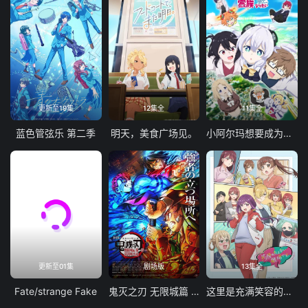
更新至19集
12集全
11集全
蓝色管弦乐 第二季
明天，美食广场见。
小阿尔玛想要成为家人
更新至01集
剧场版
13集全
Fate/strange Fake
鬼灭之刃 无限城篇 第一章 猗窝座再袭
这里是充满笑容的职场。