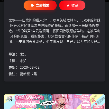
立即播放
收藏
尤尔——山篱间的猎人少年，以弓矢猎取林鸟，与双胞胎妹妹
阿萨及村民共享着与世隔绝的晨昏。直到那一声长啸撕裂苍
穹。"龙的叫声"自云端滚落，将田园牧歌碾成碎片。这被群山
环抱的聚落，看似朴素，却承载着古老的传承与被封印的谜
团。当安逸的表象剥落，少年将发现：自己习以为常的乡野，
实则是"使者"们纵横交错的战场。幻与怪的漩涡已将他卷入
——尤尔的命运，自此与龙息同频。
导演：
未知
主演：
未知
更新：
2026-08-02
备注：
更新至17集