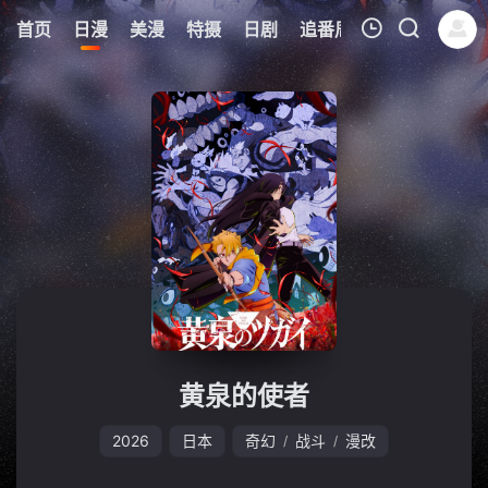
8
首页
日漫
美漫
特摄
日剧
追番周表
今日更新
我的观影记录
暂无观看影片的记录
黄泉的使者
2026
日本
奇幻
战斗
漫改
/
/