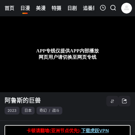
0
首页
日漫
美漫
特摄
日剧
追番周表
今日更新
我的观影记录
阿鲁斯的巨兽
第05集
清空
阿鲁斯的巨兽
2023
日本
奇幻
/
战斗
卡顿请翻墙(亚洲节点优先):
下载虎跃VPN