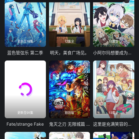
更新至19集
12集全
11集全
蓝色管弦乐 第二季
明天，美食广场见。
小阿尔玛想要成为家人
更新至01集
剧场版
13集全
Fate/strange Fake
鬼灭之刃 无限城篇 第一章 猗窝座再袭
这里是充满笑容的职场。