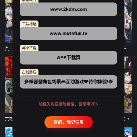
www.2kdm.com
二站地址
www.mutefun.tv
12集全
12集全
13集全
APP下载
真・进化果 实不知不觉踏上胜利的人生
东京猫猫 NEW～♡
弹珠汽水瓶里的千岁同学
APP下载页
在线游玩
多样瑟瑟角色场景👄互动游戏💗待你体验!🌟
加载失败或播放缓慢，请使用VPN
24集全
更新至21集
更新至18集
东岛丹三郎想成为假面骑士
古诺希亚
致不灭的你 第三季
好的，我记住啦