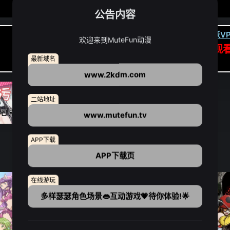
公告内容
卡顿请翻墙(亚洲节点优先):
下载虎跃VP
欢迎来到MuteFun动漫
APP高速专线可前往APP观
最新域名
点我下载APP（仅安卓/苹果暂无）
www.2kdm.com
二站地址
www.mutefun.tv
APP下载
APP下载页
在线游玩
多样瑟瑟角色场景👄互动游戏💗待你体验!🌟