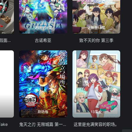
更新至21集
更新至18集
东岛丹三郎想成为假面骑士
古诺希亚
致不灭的你 第三季
剧场版
13集全
Fake
鬼灭之刃 无限城篇 第一章 猗窝座再袭
这里是充满笑容的职场。