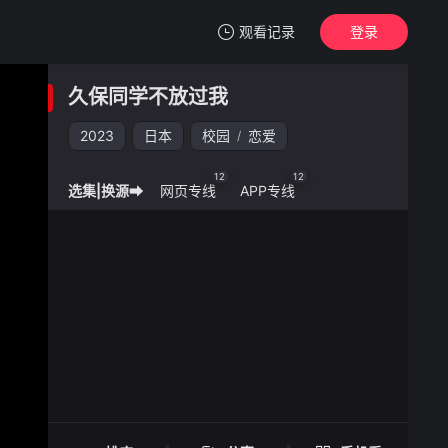
观看记录
登录
我的观影记录
久保同学不放过我
久保同学不放过我
2023
日本
校园
恋爱
/
清空
12
12
选集|换源➡
网页专线
APP专线
久保同学不放过我 -
手机扫一扫继续看