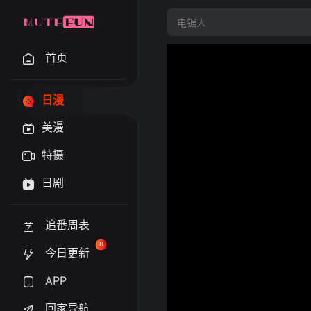
首页
日漫
美漫
特摄
日剧
追番周表
8
今日更新
APP
回家导航