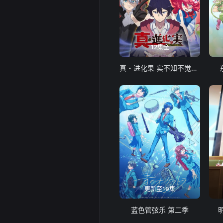
12集全
真・进化果 实不知不觉踏上胜利的人生
更新至19集
蓝色管弦乐 第二季