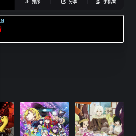
排序
分享
手机看
N
看