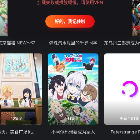
加载失败或播放缓慢，请使用VPN
好的，我记住啦
12集全
13集全
24集全
东京猫猫 NEW～♡
弹珠汽水瓶里的千岁同学
12集全
11集全
更新至01集
明天，美食广场见。
小阿尔玛想要成为家人
Fate/strange 