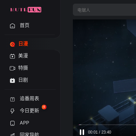
首页
日漫
美漫
特摄
日剧
追番周表
6
今日更新
APP
回家导航