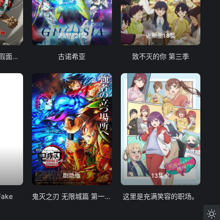
更新至21集
更新至18集
东岛丹三郎想成为假面骑士
古诺希亚
致不灭的你 第三季
剧场版
13集全
Fake
鬼灭之刃 无限城篇 第一章 猗窝座再袭
这里是充满笑容的职场。