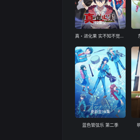
12集全
真・进化果 实不知不觉踏上胜利的人生
更新至19集
蓝色管弦乐 第二季