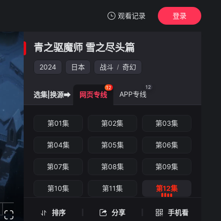
观看记录
登录
我的观影记录
青之驱魔师 雪之尽头篇
青之驱魔师 雪之尽头篇
第12集
2024
日本
战斗
奇幻
/
清空
12
12
APP专线
选集|换源➡
网页专线
青之驱魔师 雪之尽头篇 -第12集
第01集
第02集
第03集
手机扫一扫继续看
第04集
第05集
第06集
第07集
第08集
第09集
第10集
第11集
第12集
排序
分享
手机看