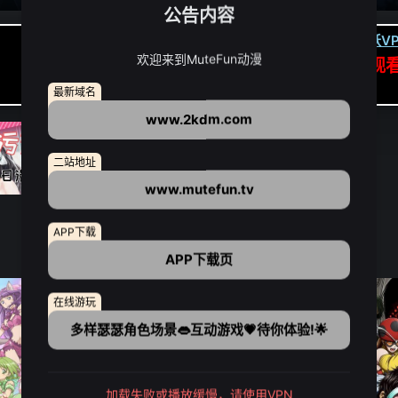
公告内容
卡顿请翻墙(亚洲节点优先):
下载虎跃VP
欢迎来到MuteFun动漫
APP高速专线可前往APP观
点我下载APP（仅安卓/苹果暂无）
最新域名
www.2kdm.com
二站地址
www.mutefun.tv
APP下载
APP下载页
在线游玩
多样瑟瑟角色场景👄互动游戏💗待你体验!🌟
加载失败或播放缓慢，请使用VPN