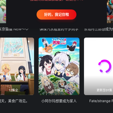
好的，我记住啦
12集全
13集全
24集全
东京猫猫 NEW～♡
弹珠汽水瓶里的千岁同学
12集全
11集全
更新至01集
明天，美食广场见。
小阿尔玛想要成为家人
Fate/strange 