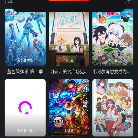
东岛丹三郎想成为假面骑士
古诺希亚
致不灭的你 第三季
更新至19集
12集全
11集全
蓝色管弦乐 第二季
明天，美食广场见。
小阿尔玛想要成为家人
更新至01集
剧场版
13集全