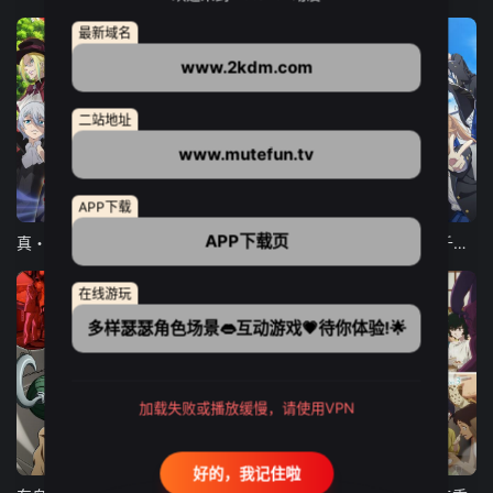
最新域名
www.2kdm.com
二站地址
www.mutefun.tv
12集全
12集全
13集全
APP下载
APP下载页
真・进化果 实不知不觉踏上胜利的人生
东京猫猫 NEW～♡
弹珠汽水瓶里的千岁同学
在线游玩
多样瑟瑟角色场景👄互动游戏💗待你体验!🌟
加载失败或播放缓慢，请使用VPN
24集全
更新至21集
更新至18集
好的，我记住啦