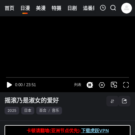
6
首页
日漫
美漫
特摄
日剧
追番周表
今日更新
我的观影记录
摇滚乃是淑女的爱好
第02集
清空
摇滚乃是淑女的爱好
2025
日本
百合
/
音乐
卡顿请翻墙(亚洲节点优先):
下载虎跃VPN