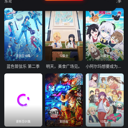
东岛丹三郎想成为假面骑士
古诺希亚
致不灭的你 第三季
更新至19集
12集全
11集全
蓝色管弦乐 第二季
明天，美食广场见。
小阿尔玛想要成为家人
更新至01集
剧场版
13集全