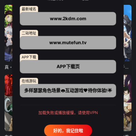
最新域名
www.2kdm.com
二站地址
www.mutefun.tv
12集全
12集全
13集全
APP下载
APP下载页
真・进化果 实不知不觉踏上胜利的人生
东京猫猫 NEW～♡
弹珠汽水瓶里的千岁同学
在线游玩
多样瑟瑟角色场景👄互动游戏💗待你体验!🌟
加载失败或播放缓慢，请使用VPN
24集全
更新至21集
更新至18集
好的，我记住啦