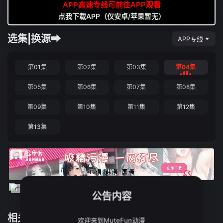
APP高速专线可前往APP观看
点我下载APP（仅安卓/苹果暂无）
选集|换源➡
APP专线
第01集
第02集
第03集
第04集
第05集
第06集
第07集
第08集
第09集
第10集
第11集
第12集
第13集
公告内容
相关推荐
欢迎来到MuteFun动漫