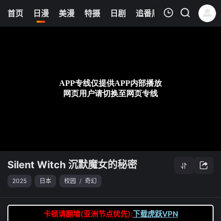
0
首页
日漫
美漫
特摄
日剧
追番周表
今日更新
我的观影记录
Silent Witch 沉默魔女的秘密
第04集
清空
Silent Witch 沉默魔女的秘密
2025
日本
校园
/
奇幻
卡顿请翻墙(亚洲节点优先):
下载虎跃VPN