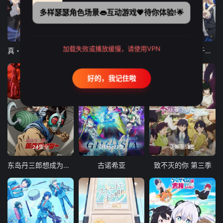
多样瑟瑟角色场景👄互动游戏💗待你体验!🌟
12集全
12集全
13集全
加载失败或播放缓慢，请使用VPN
真・进化果 实不知不觉踏上胜利的人生
东京猫猫 NEW～♡
弹珠汽水瓶里的千岁同学
好的，我记住啦
24集全
更新至21集
更新至18集
东岛丹三郎想成为假面骑士
古诺希亚
致不灭的你 第三季