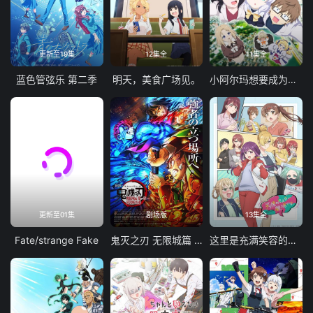
更新至19集
12集全
11集全
蓝色管弦乐 第二季
明天，美食广场见。
小阿尔玛想要成为家人
更新至01集
剧场版
13集全
Fate/strange Fake
鬼灭之刃 无限城篇 第一章 猗窝座再袭
这里是充满笑容的职场。