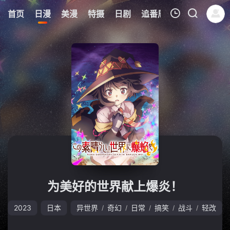
8
首页
日漫
美漫
特摄
日剧
追番周表
今日更新
我的观影记录
暂无观看影片的记录
为美好的世界献上爆炎！
2023
日本
异世界
奇幻
日常
搞笑
战斗
轻改
/
/
/
/
/