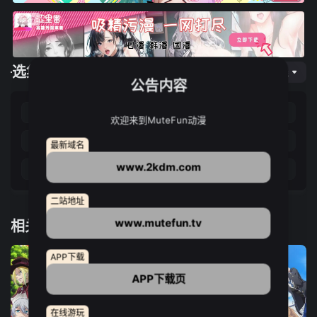
选集播放
网页专线
公告内容
第01集
第02集
第03集
第04集
欢迎来到MuteFun动漫
第05集
第06集
第07集
第08集
最新域名
www.2kdm.com
第09集
第10集
第11集
第12集
二站地址
www.mutefun.tv
相关推荐
APP下载
APP下载页
在线游玩