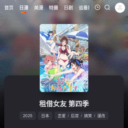
0
首页
日漫
美漫
特摄
日剧
追番周表
今日更新
我的观影记录
暂无观看影片的记录
租借女友 第四季
2025
日本
恋爱
后宫
搞笑
漫改
/
/
/