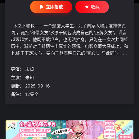
立即播放
收藏
木之下和也——一个颓废大学生，为了向家人和朋友掩饰真
相，竟把“租借女友”水原千鹤包装成自己的“正牌女友”。谎言
越滚越大，他既不敢坦白，也无法抽身，只能在一次次共同经
历中，渐渐对千鹤萌生出真实的感情。电影众筹大获成功，和
也终于下定决心，要向千鹤表明自己的“真心”。与此同时，性
格强势却暗藏心事的“临时女友”更科瑠夏，以超乎以往的攻势
步步紧逼；而心机前女友七海麻美，在得知两人真实关系后，
导演：
未知
也对千鹤展开突然接近……！关系网越缠越紧，剧情持续升
主演：
未知
温！最终，舞台移师夏威夷——一场关乎真心与谎言的终极对
更新：
2025-09-16
决，即将上演！
备注：
12集全