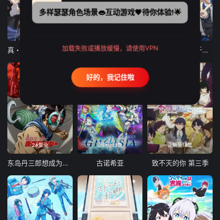
多样瑟瑟角色场景👄互动游戏💗待你体验!🌟
12集全
12集全
13集全
加载失败或播放缓慢，请使用VPN
真・进化果 实不知不觉踏上胜利的人生
东京猫猫 NEW～♡
弹珠汽水瓶里的千岁同学
好的，我记住啦
24集全
更新至21集
更新至18集
东岛丹三郎想成为假面骑士
古诺希亚
致不灭的你 第三季