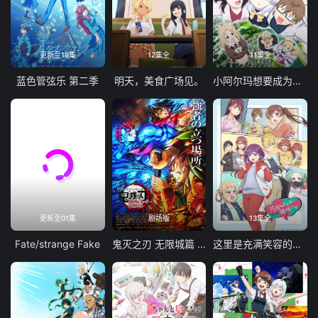
更新至19集
12集全
11集全
蓝色管弦乐 第二季
明天，美食广场见。
小阿尔玛想要成为家人
更新至01集
剧场版
13集全
Fate/strange Fake
鬼灭之刃 无限城篇 第一章 猗窝座再袭
这里是充满笑容的职场。