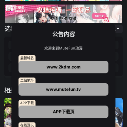
选集播放
网页专线
公告内容
第37集
第38集
第39集
第40集
欢迎来到MuteFun动漫
第41集
第42集
第43集
第44集
最新域名
www.2kdm.com
第45集
第46集
第47集
第48集
二站地址
www.mutefun.tv
相关推荐
APP下载
APP下载页
在线游玩