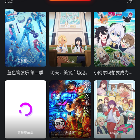
东岛丹三郎想成为假面骑士
古诺希亚
致不灭的你 第三季
更新至19集
12集全
11集全
蓝色管弦乐 第二季
明天，美食广场见。
小阿尔玛想要成为家人
更新至01集
剧场版
13集全