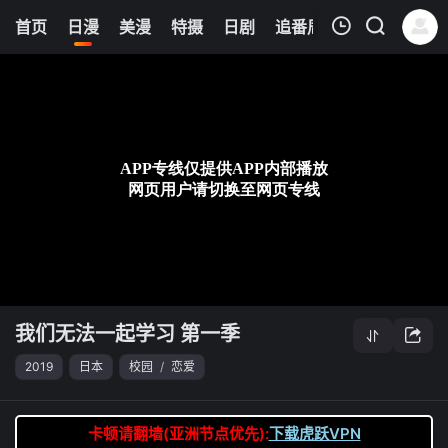
0
首页
日漫
美漫
特摄
日剧
追番周表
今日更新
我的观影记录
我们无法一起学习 第一季
第10集
清空
我们无法一起学习 第一季
2019
日本
校园
/
恋爱
卡顿请翻墙(亚洲节点优先):
下载虎跃VPN