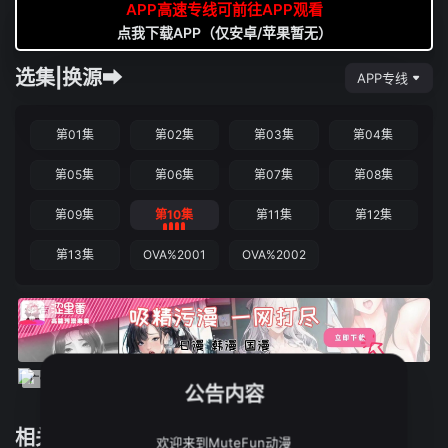
APP高速专线可前往APP观看
点我下载APP（仅安卓/苹果暂无）
选集|换源➡
APP专线
第01集
第02集
第03集
第04集
第05集
第06集
第07集
第08集
第09集
第10集
第11集
第12集
第13集
OVA%2001
OVA%2002
公告内容
相关推荐
欢迎来到MuteFun动漫