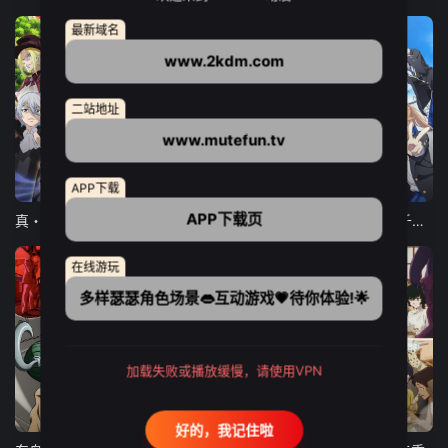
最新域名
www.2kdm.com
二站地址
www.mutefun.tv
12集全
12集全
13集全
APP下载
APP下载页
真・进化果 实不知不觉踏上胜利的人生
东京猫猫 NEW～♡
弹珠汽水瓶里的千岁同学
在线游玩
多样瑟瑟角色场景👄互动游戏💗待你体验!🌟
加载失败或播放缓慢，请使用VPN
24集全
更新至21集
更新至18集
好的，我记住啦