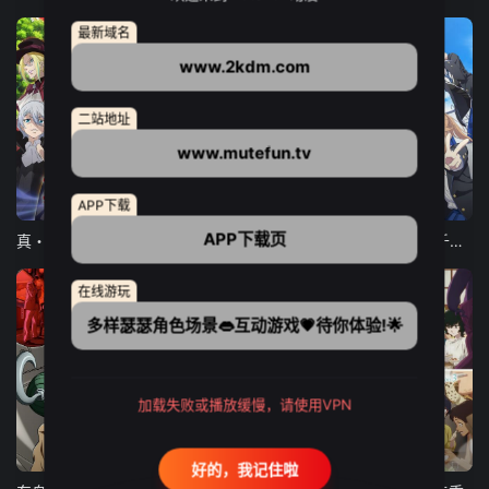
最新域名
www.2kdm.com
二站地址
www.mutefun.tv
12集全
12集全
13集全
APP下载
APP下载页
真・进化果 实不知不觉踏上胜利的人生
东京猫猫 NEW～♡
弹珠汽水瓶里的千岁同学
在线游玩
多样瑟瑟角色场景👄互动游戏💗待你体验!🌟
加载失败或播放缓慢，请使用VPN
24集全
更新至21集
更新至18集
好的，我记住啦