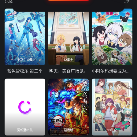
东岛丹三郎想成为假面骑士
古诺希亚
致不灭的你 第三季
更新至19集
12集全
11集全
蓝色管弦乐 第二季
明天，美食广场见。
小阿尔玛想要成为家人
更新至01集
剧场版
13集全