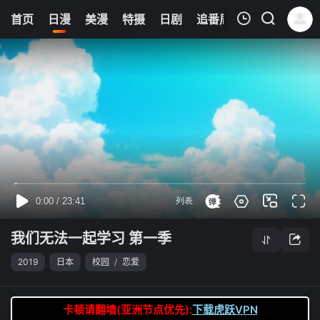
6
首页
日漫
美漫
特摄
日剧
追番周表
今日更新
我的观影记录
我们无法一起学习 第一季
第10集
清空
我们无法一起学习 第一季
2019
日本
校园
/
恋爱
卡顿请翻墙(亚洲节点优先):
下载虎跃VPN