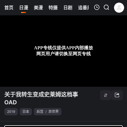
0
首页
日漫
美漫
特摄
日剧
追番周表
今日更新
我的观影记录
关于我转生变成史莱姆这档事 OAD
第03集
清空
关于我转生变成史莱姆这档事
OAD
2019
日本
后宫
/
异世界