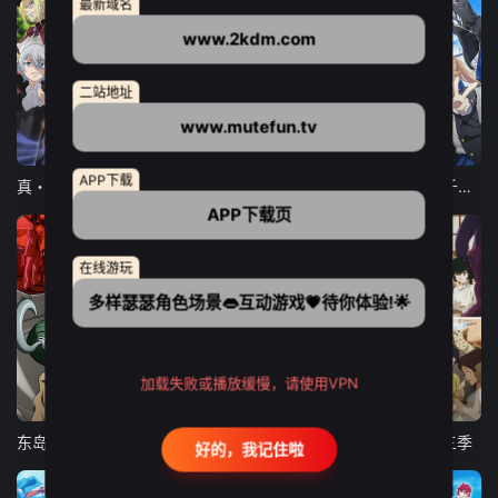
最新域名
www.2kdm.com
二站地址
www.mutefun.tv
12集全
12集全
13集全
APP下载
真・进化果 实不知不觉踏上胜利的人生
东京猫猫 NEW～♡
弹珠汽水瓶里的千岁同学
APP下载页
在线游玩
多样瑟瑟角色场景👄互动游戏💗待你体验!🌟
加载失败或播放缓慢，请使用VPN
24集全
更新至21集
更新至18集
东岛丹三郎想成为假面骑士
古诺希亚
致不灭的你 第三季
好的，我记住啦