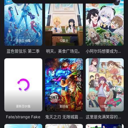
更新至19集
12集全
11集全
蓝色管弦乐 第二季
明天，美食广场见。
小阿尔玛想要成为家人
更新至01集
剧场版
13集全
Fate/strange Fake
鬼灭之刃 无限城篇 第一章 猗窝座再袭
这里是充满笑容的职场。