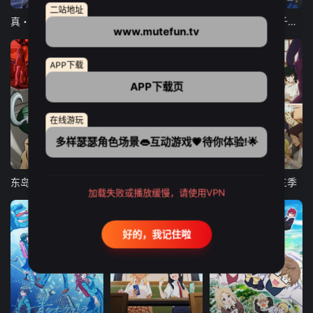
二站地址
真・进化果 实不知不觉踏上胜利的人生
东京猫猫 NEW～♡
弹珠汽水瓶里的千岁同学
www.mutefun.tv
APP下载
APP下载页
在线游玩
多样瑟瑟角色场景👄互动游戏💗待你体验!🌟
24集全
更新至21集
更新至18集
东岛丹三郎想成为假面骑士
古诺希亚
致不灭的你 第三季
加载失败或播放缓慢，请使用VPN
好的，我记住啦