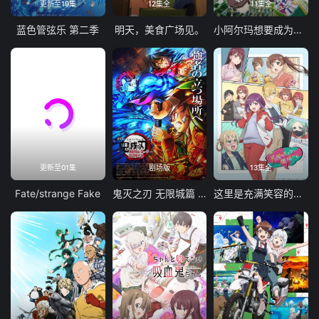
更新至19集
12集全
11集全
蓝色管弦乐 第二季
明天，美食广场见。
小阿尔玛想要成为家人
更新至01集
剧场版
13集全
Fate/strange Fake
鬼灭之刃 无限城篇 第一章 猗窝座再袭
这里是充满笑容的职场。