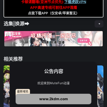
卡顿请翻墙(亚洲节点优先):
下载虎跃VPN
APP高速专线可前往APP观看
点我下载APP（仅安卓/苹果暂无）
选集|换源➡
相关推荐
公告内容
欢迎来到MuteFun动漫
最新域名
www.2kdm.com
12集全
12集全
13集全