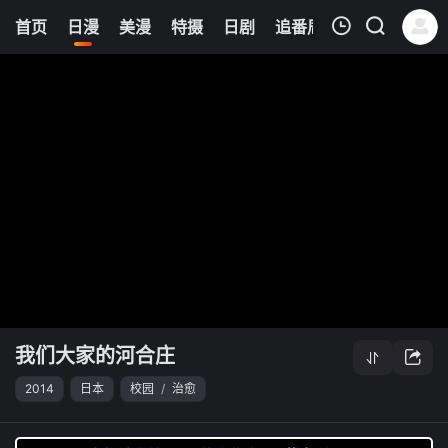
0
首页
日漫
美漫
特摄
日剧
追番周表
今日更新
我的观影记录
我们大家的河合庄
清空
我们大家的河合庄
2014
日本
校园
/
治愈