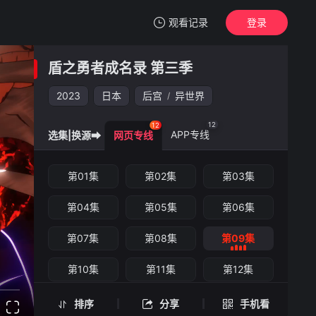
观看记录
登录
我的观影记录
盾之勇者成名录 第三季
盾之勇者成名录 第三季
第09集
2023
日本
后宫
异世界
/
清空
12
12
APP专线
选集|换源➡
网页专线
盾之勇者成名录 第三季 -第09集
第01集
第02集
第03集
手机扫一扫继续看
第04集
第05集
第06集
第07集
第08集
第09集
第10集
第11集
第12集
排序
分享
手机看