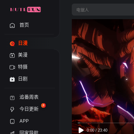
首页
日漫
美漫
特摄
日剧
追番周表
8
今日更新
APP
回家导航