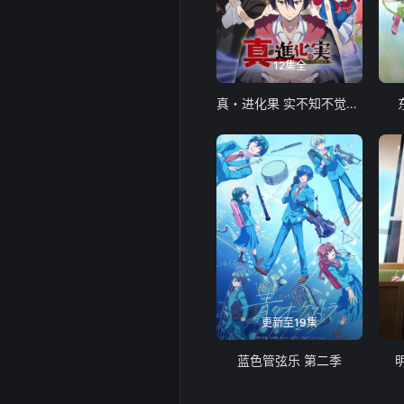
12集全
真・进化果 实不知不觉踏上胜利的人生
更新至19集
蓝色管弦乐 第二季