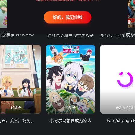
好的，我记住啦
12集全
13集全
24集全
东京猫猫 NEW～♡
弹珠汽水瓶里的千岁同学
12集全
11集全
更新至01集
明天，美食广场见。
小阿尔玛想要成为家人
Fate/strange 