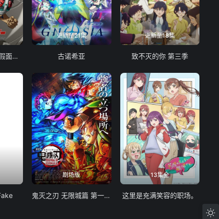
更新至21集
更新至18集
东岛丹三郎想成为假面骑士
古诺希亚
致不灭的你 第三季
剧场版
13集全
Fake
鬼灭之刃 无限城篇 第一章 猗窝座再袭
这里是充满笑容的职场。