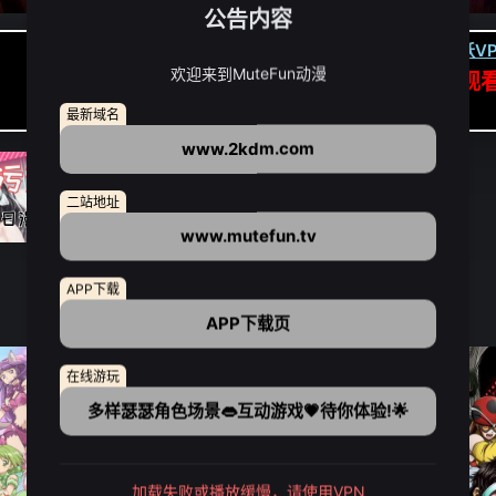
公告内容
卡顿请翻墙(亚洲节点优先):
下载虎跃VP
欢迎来到MuteFun动漫
APP高速专线可前往APP观
点我下载APP（仅安卓/苹果暂无）
最新域名
www.2kdm.com
二站地址
www.mutefun.tv
APP下载
APP下载页
在线游玩
多样瑟瑟角色场景👄互动游戏💗待你体验!🌟
加载失败或播放缓慢，请使用VPN