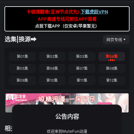
卡顿请翻墙(亚洲节点优先):
下载虎跃VPN
APP高速专线可前往APP观看
点我下载APP（仅安卓/苹果暂无）
选集|换源➡
网页专线
第01集
第02集
第03集
第04集
第05集
第06集
第07集
第08集
第09集
第10集
第11集
第12集
公告内容
相关推荐
欢迎来到MuteFun动漫