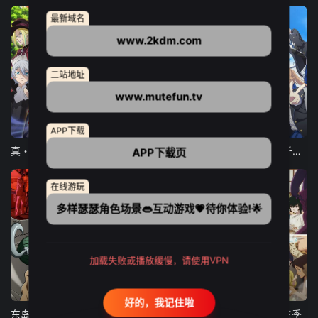
最新域名
www.2kdm.com
二站地址
www.mutefun.tv
12集全
12集全
13集全
APP下载
真・进化果 实不知不觉踏上胜利的人生
东京猫猫 NEW～♡
弹珠汽水瓶里的千岁同学
APP下载页
在线游玩
多样瑟瑟角色场景👄互动游戏💗待你体验!🌟
加载失败或播放缓慢，请使用VPN
24集全
更新至21集
更新至18集
好的，我记住啦
东岛丹三郎想成为假面骑士
古诺希亚
致不灭的你 第三季