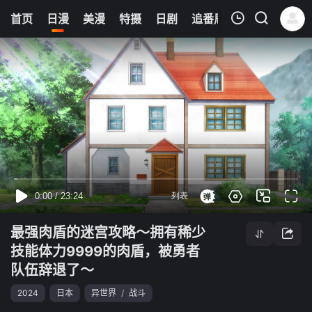
0
首页
日漫
美漫
特摄
日剧
追番周表
今日更新
我的观影记录
最强肉盾的迷宫攻略～拥有稀少技能体力9999的肉盾，被勇者队伍辞退了～
第04集
清空
最强肉盾的迷宫攻略～拥有稀少
技能体力9999的肉盾，被勇者
队伍辞退了～
2024
日本
异世界
/
战斗