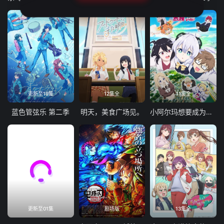
更新至19集
12集全
11集全
蓝色管弦乐 第二季
明天，美食广场见。
小阿尔玛想要成为家人
更新至01集
剧场版
13集全