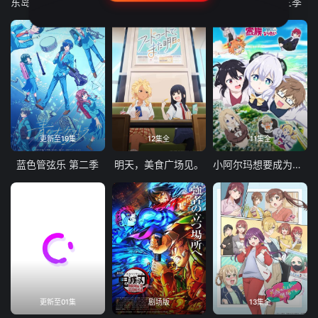
东岛丹三郎想成为假面骑士
古诺希亚
致不灭的你 第三季
更新至19集
12集全
11集全
蓝色管弦乐 第二季
明天，美食广场见。
小阿尔玛想要成为家人
更新至01集
剧场版
13集全