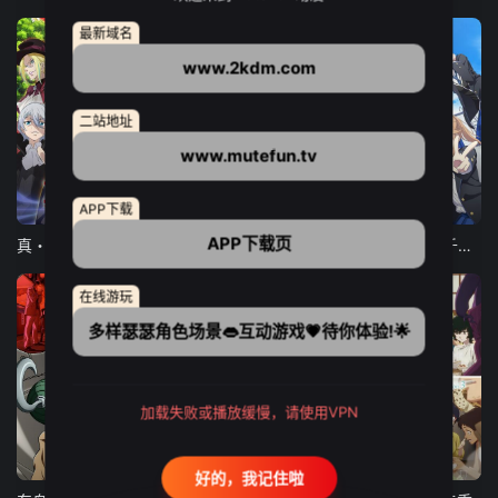
最新域名
www.2kdm.com
二站地址
www.mutefun.tv
12集全
12集全
13集全
APP下载
APP下载页
真・进化果 实不知不觉踏上胜利的人生
东京猫猫 NEW～♡
弹珠汽水瓶里的千岁同学
在线游玩
多样瑟瑟角色场景👄互动游戏💗待你体验!🌟
加载失败或播放缓慢，请使用VPN
24集全
更新至21集
更新至18集
好的，我记住啦