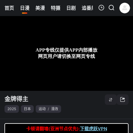
0
首页
日漫
美漫
特摄
日剧
追番周表
今日更新
我的观影记录
金牌得主
第09集
清空
金牌得主
2025
日本
运动
/
漫改
卡顿请翻墙(亚洲节点优先):
下载虎跃VPN