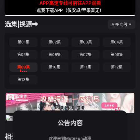
APP高速专线可前往APP观看
点我下载APP（仅安卓/苹果暂无）
选集|换源➡
APP专线
第01集
第02集
第03集
第04集
第05集
第06集
第07集
第08集
第09集
第10集
第11集
第12集
第13集
公告内容
相关推荐
欢迎来到MuteFun动漫