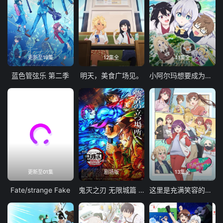
更新至19集
12集全
11集全
蓝色管弦乐 第二季
明天，美食广场见。
小阿尔玛想要成为家人
更新至01集
剧场版
13集全
Fate/strange Fake
鬼灭之刃 无限城篇 第一章 猗窝座再袭
这里是充满笑容的职场。