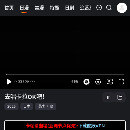
8
首页
日漫
美漫
特摄
日剧
追番周表
今日更新
我的观影记录
去唱卡拉OK吧！
第01集
清空
去唱卡拉OK吧！
2025
日本
漫改
/
腐
卡顿请翻墙(亚洲节点优先):
下载虎跃VPN