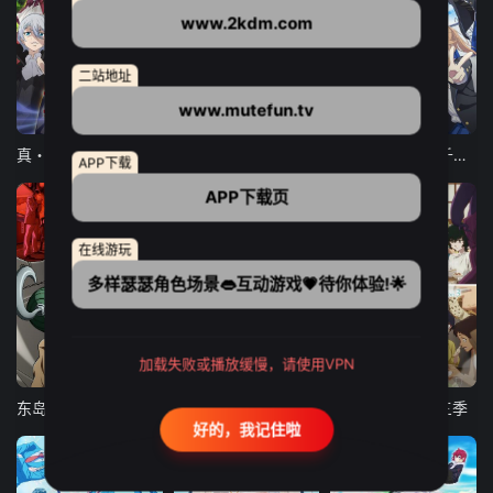
www.2kdm.com
二站地址
www.mutefun.tv
12集全
12集全
13集全
真・进化果 实不知不觉踏上胜利的人生
东京猫猫 NEW～♡
弹珠汽水瓶里的千岁同学
APP下载
APP下载页
在线游玩
多样瑟瑟角色场景👄互动游戏💗待你体验!🌟
加载失败或播放缓慢，请使用VPN
24集全
更新至21集
更新至18集
东岛丹三郎想成为假面骑士
古诺希亚
致不灭的你 第三季
好的，我记住啦